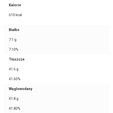
Kalorie
610
kcal
Białko
7.1
g
7.10%
Tłuszcze
41.6
g
41.60%
Węglowodany
41.8
g
41.80%