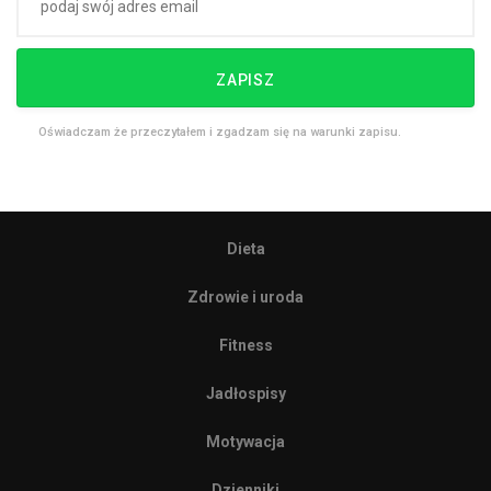
ZAPISZ
Oświadczam że przeczytałem i zgadzam się na warunki zapisu.
Dieta
Zdrowie i uroda
Fitness
Jadłospisy
Motywacja
Dzienniki