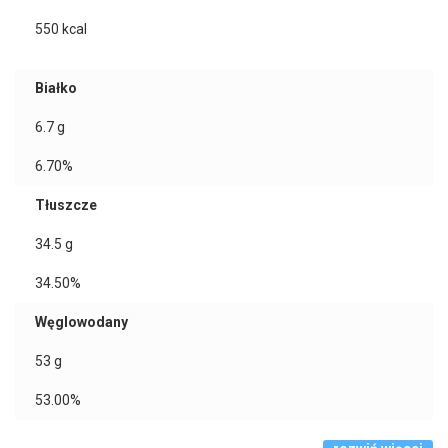
550
kcal
Białko
6.7
g
6.70%
Tłuszcze
34.5
g
34.50%
Węglowodany
53
g
53.00%