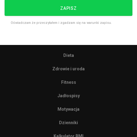
ZAPISZ
Oświadczam że przeczytałem i zgadzam się na warunki zapisu.
Dieta
Zdrowie i uroda
Fitness
Jadłospisy
Motywacja
Dzienniki
Kalkulator BMI