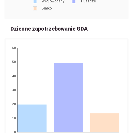
Węglowodany
Tłuszcze
Białko
Dzienne zapotrzebowanie GDA
60
50
40
30
20
10
0