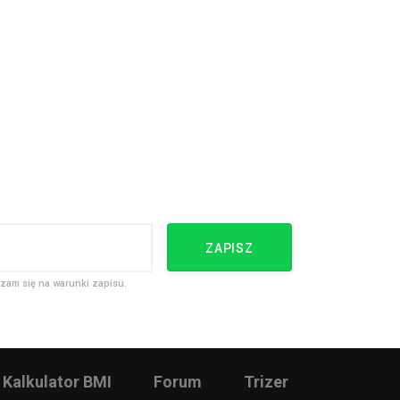
ZAPISZ
zam się na warunki zapisu.
Kalkulator BMI
Forum
Trizer