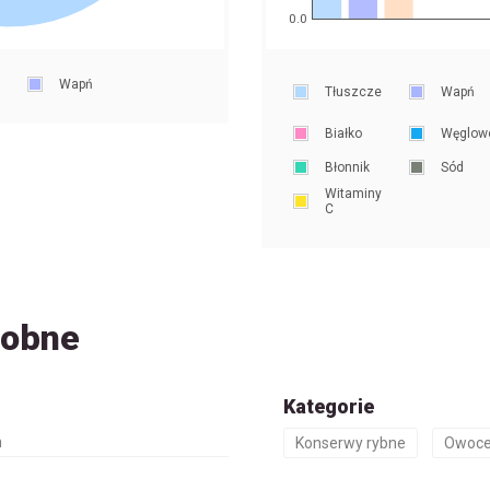
0.0
Wapń
Tłuszcze
Wapń
Białko
Węglow
Błonnik
Sód
Witaminy
C
dobne
Kategorie
h
Konserwy rybne
Owoce