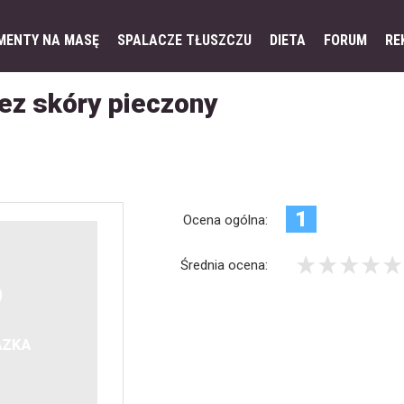
MENTY NA MASĘ
SPALACZE TŁUSZCZU
DIETA
FORUM
RE
bez skóry pieczony
1
Ocena ogólna:
Średnia ocena: