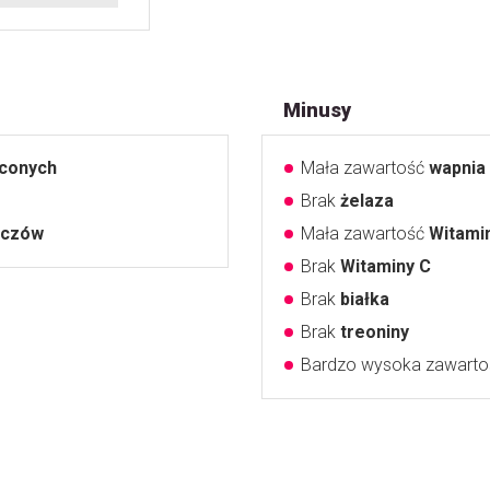
Minusy
yconych
Mała zawartość
wapnia
Brak
żelaza
zczów
Mała zawartość
Witami
Brak
Witaminy C
Brak
białka
Brak
treoniny
Bardzo wysoka zawart