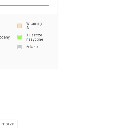
Witaminy
A
Tłuszcze
odany
nasycone
żelazo
 morza