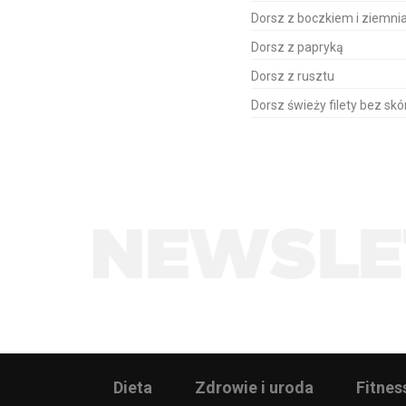
Dorsz z boczkiem i ziemni
Dorsz z papryką
Dorsz z rusztu
Dorsz świeży filety bez sk
Dieta
Zdrowie i uroda
Fitnes