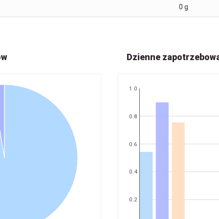
0
g
ów
Dzienne zapotrzebow
1.0
0.8
0.6
0.4
0.2