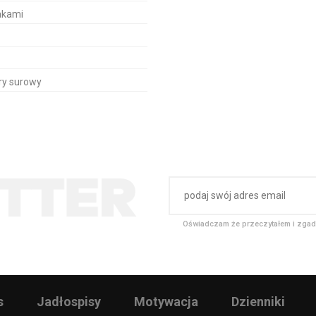
akami
óry surowy
Oświadczam że przeczytałem i zgad
s
Jadłospisy
Motywacja
Dzienniki