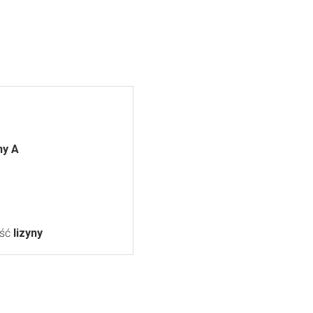
ny A
ość
lizyny