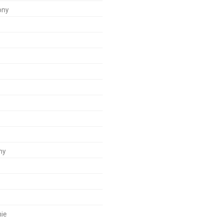
ony
ny
nie