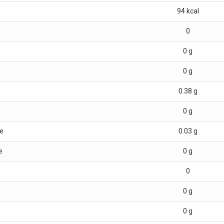
94
kcal
0
0
g
0
g
0.38
g
0
g
e
0.03
g
e
0
g
0
0
g
0
g