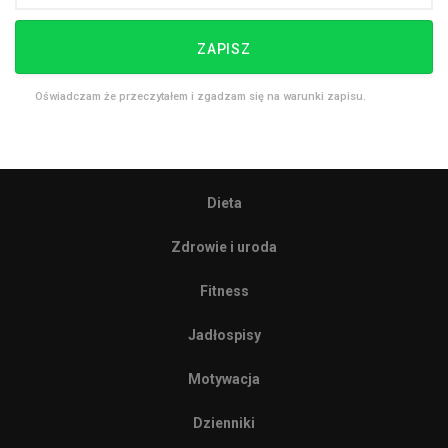
ZAPISZ
Oświadczam że przeczytałem i zgadzam się na warunki zapisu.
Dieta
Zdrowie i uroda
Fitness
Jadłospisy
Motywacja
Dzienniki