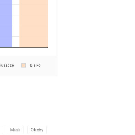
łuszcze
Białko
Musli
Otręby