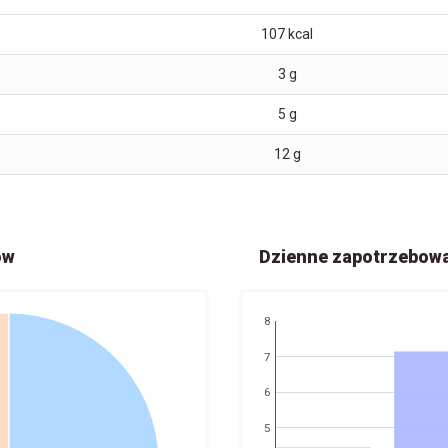
107
kcal
3
g
5
g
12
g
ów
Dzienne zapotrzebow
8
7
6
5