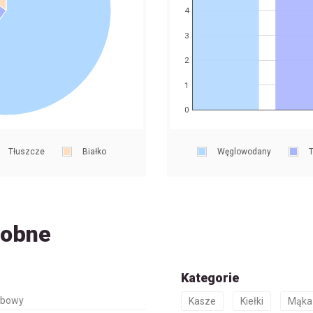
4
3
2
1
0
Tłuszcze
Białko
Węglowodany
T
dobne
Kategorie
ybowy
Kasze
Kiełki
Mąka