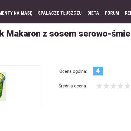
MENTY NA MASĘ
SPALACZE TŁUSZCZU
DIETA
FORUM
RE
ek Makaron z sosem serowo-śmi
4
Ocena ogólna:
Średnia ocena: