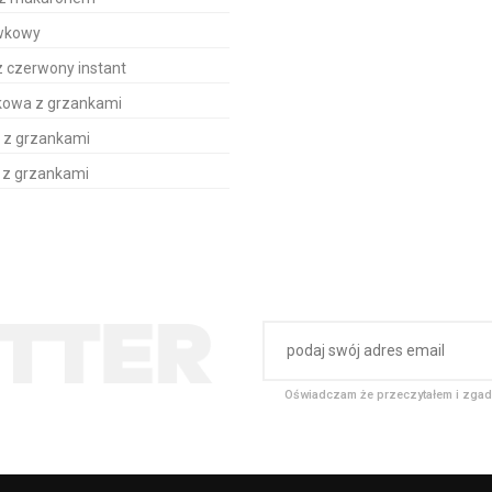
awkowy
 czerwony instant
kowa z grzankami
 z grzankami
t z grzankami
Oświadczam że przeczytałem i zgad