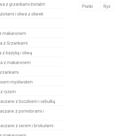
a z grzankami Instalnt
Płatki
Ryż
iołami i oliwa z oliwek
a z makaronem
wa z Grzankami
z bazylią i oliwą
ska z makaronem
grzankami
sosem mysliwskim
 z ryżem
aczane z boczkiem i cebulką
iaczane z pomidorami i
aczane z serem i brokułami
y z makaronem