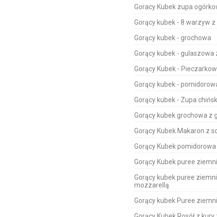
Goracy Kubek zupa ogórkow
Gorący kubek - 8 warzyw z z
Gorący kubek - grochowa
Gorący kubek - gulaszow
Gorący Kubek - Pieczarko
Gorący kubek - pomidorowa 
Gorący kubek - Zupa chiń
Gorący kubek grochowa z 
Gorący Kubek Makaron z 
Gorący Kubek pomidorowa
Gorący Kubek puree ziemni
Gorący kubek puree ziemn
mozzarellą
Gorący kubek Puree ziemni
Gorący Kubek Rosół z kur