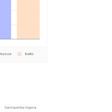
łuszcze
Białko
Garmażerka mięsna