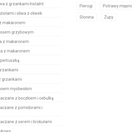
a z grzankami Instalnt
Pierogi
Potrawy mięsn
iołami i oliwa z oliwek
Słonina
Zupy
a z makaronem
 sosem grzybowym
wa z makaronem
ska z makaronem
pietruszką
grzankami
z grzankami
sosem mysliwskim
aczane z boczkiem i cebulką
iaczane z pomidorami i
aczane z serem i brokułami
awkowy