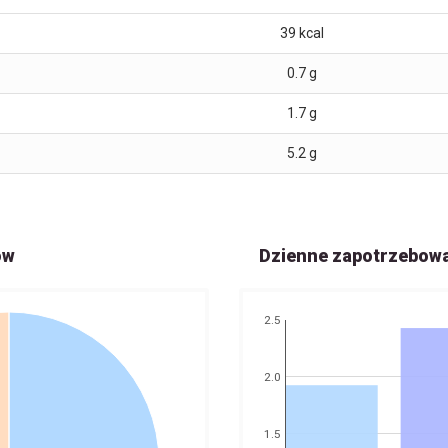
39
kcal
0.7
g
1.7
g
5.2
g
ów
Dzienne zapotrzebow
2.5
2.0
1.5