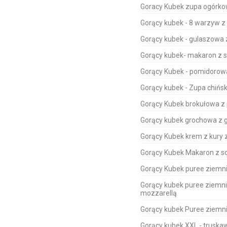
Goracy Kubek zupa ogórkow
Gorący kubek - 8 warzyw z z
Gorący kubek - gulaszow
Gorący kubek- makaron z
Gorący Kubek - pomidoro
Gorący kubek - Zupa chiń
Gorący Kubek brokułowa z 
Gorący kubek grochowa z 
Gorący Kubek krem z kury 
Gorący Kubek Makaron z 
Gorący Kubek puree ziemni
Gorący kubek puree ziemn
mozzarellą
Gorący kubek Puree ziemni
Gorący kubek XXL - trusk