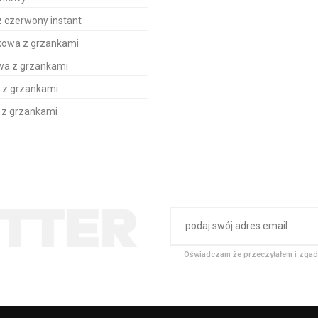
 czerwony instant
kowa z grzankami
wa z grzankami
 z grzankami
t z grzankami
Oświadczam że przeczytałem i zgad