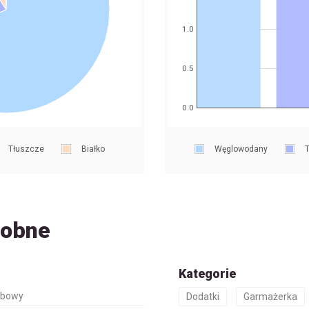
1.0
0.5
0.0
Tłuszcze
Białko
Węglowodany
T
dobne
Kategorie
ybowy
Dodatki
Garmażerka