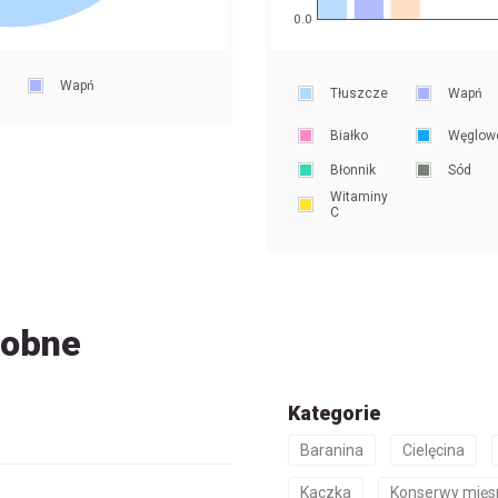
0.0
Wapń
Tłuszcze
Wapń
Białko
Węglow
Błonnik
Sód
Witaminy
C
dobne
Kategorie
Baranina
Cielęcina
Kaczka
Konserwy mięs