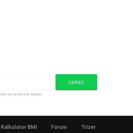
ZAPISZ
zam się na warunki zapisu.
Kalkulator BMI
Forum
Trizer