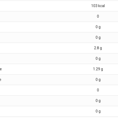
103
kcal
0
0
g
0
g
2.8
g
0
g
e
1.29
g
e
0
g
0
0
g
0
g