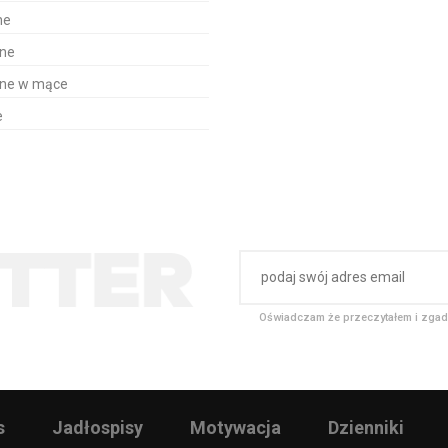
ne
one
one w mące
e
Oświadczam że przeczytałem i zgad
s
Jadłospisy
Motywacja
Dzienniki