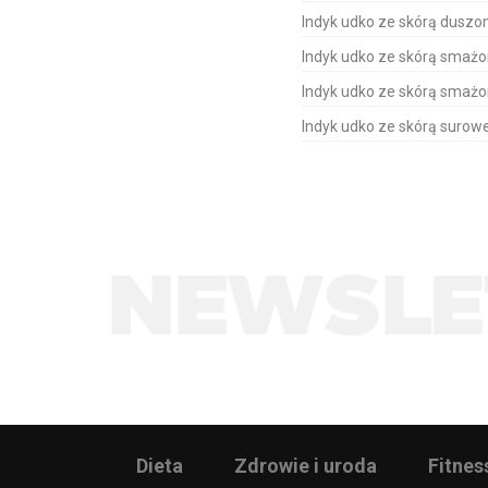
Indyk udko ze skórą duszo
Indyk udko ze skórą smaż
Indyk udko ze skórą smaż
Indyk udko ze skórą surow
Dieta
Zdrowie i uroda
Fitnes