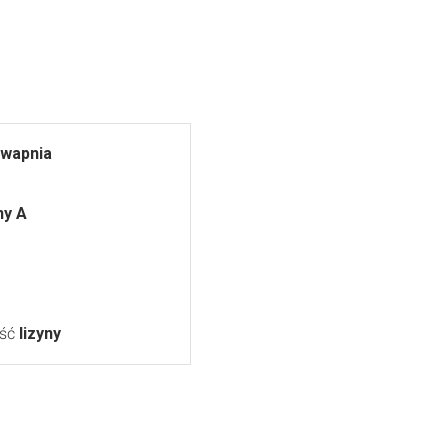
wapnia
ny A
ość
lizyny