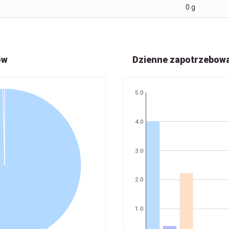
0
g
ów
Dzienne zapotrzebow
5.0
4.0
3.0
2.0
1.0