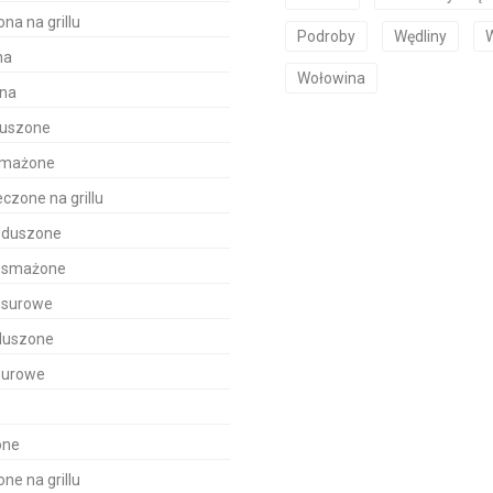
na na grillu
Podroby
Wędliny
na
Wołowina
ona
duszone
 smażone
czone na grillu
y duszone
y smażone
y surowe
 duszone
 surowe
one
ne na grillu