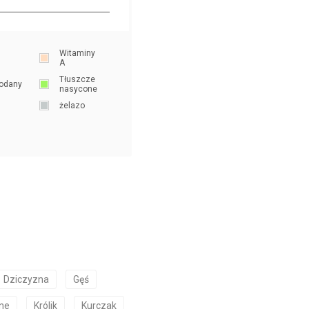
Witaminy
A
Tłuszcze
odany
nasycone
żelazo
Dziczyzna
Gęś
ne
Królik
Kurczak