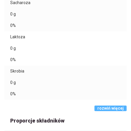
Sacharoza
0
g
0%
Laktoza
0
g
0%
Skrobia
0
g
0%
rozwiń więcej
Proporcje składników