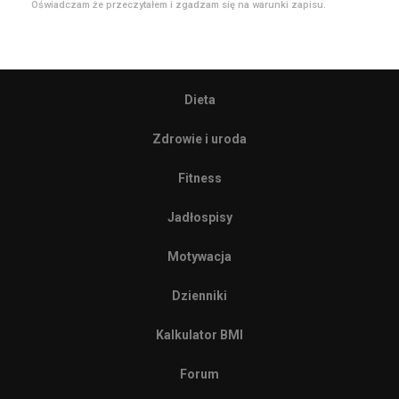
Oświadczam że przeczytałem i zgadzam się na warunki zapisu.
Dieta
Zdrowie i uroda
Fitness
Jadłospisy
Motywacja
Dzienniki
Kalkulator BMI
Forum