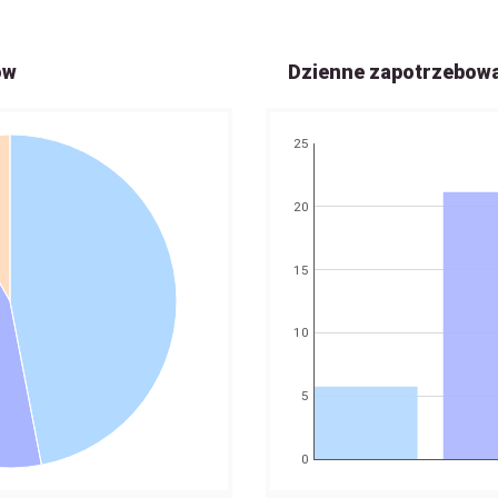
ów
Dzienne zapotrzebow
25
20
15
10
5
0