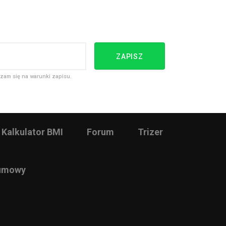
ZAPISZ
zam się na warunki zapisu.
Kalkulator BMI
Forum
Trizer
 umowy