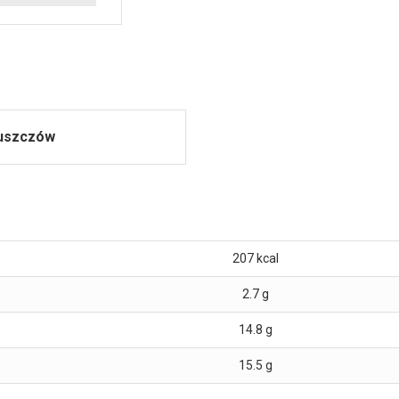
łuszczów
207
kcal
2.7
g
14.8
g
15.5
g