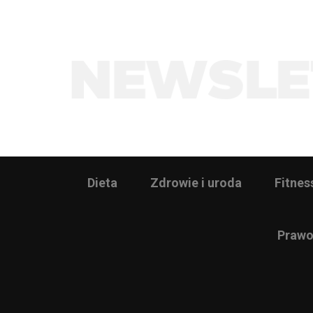
Dieta
Zdrowie i uroda
Fitnes
Prawo