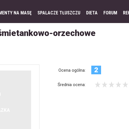
MENTY NA MASĘ
SPALACZE TŁUSZCZU
DIETA
FORUM
RE
 śmietankowo-orzechowe
2
Ocena ogólna:
Średnia ocena: