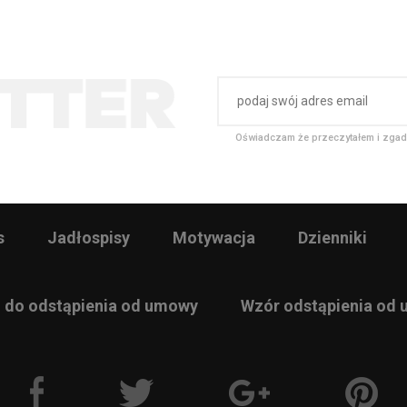
Oświadczam że przeczytałem i zgad
s
Jadłospisy
Motywacja
Dzienniki
 do odstąpienia od umowy
Wzór odstąpienia od