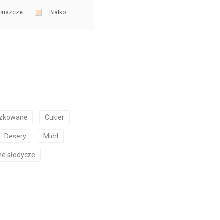
łuszcze
Białko
czkowane
Cukier
Desery
Miód
ne słodycze