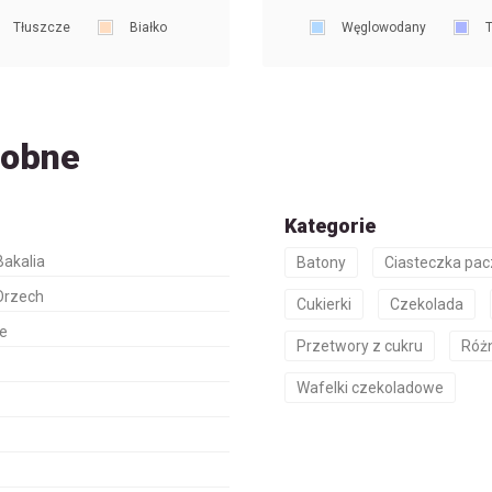
Tłuszcze
Białko
Węglowodany
T
dobne
Kategorie
akalia
Batony
Ciasteczka pa
Orzech
Cukierki
Czekolada
e
Przetwory z cukru
Róż
Wafelki czekoladowe