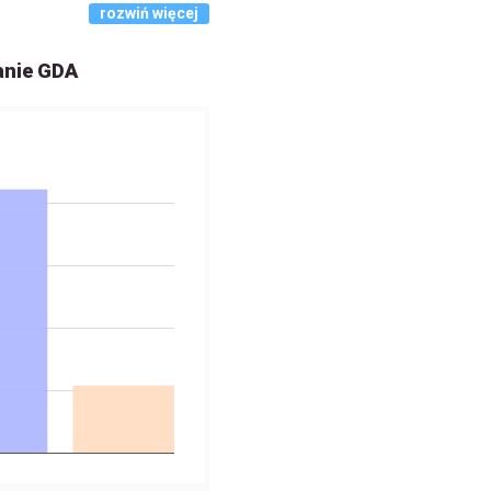
rozwiń więcej
anie GDA