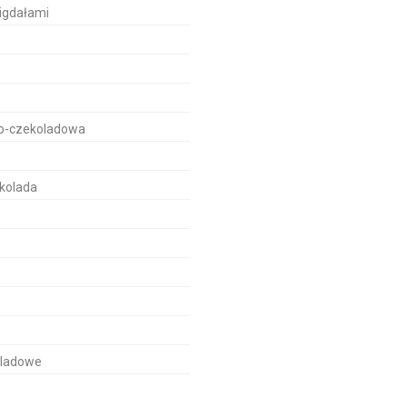
igdałami
o-czekoladowa
ekolada
oladowe