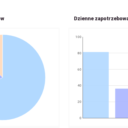
ów
Dzienne zapotrzebow
100
80
60
40
20
0