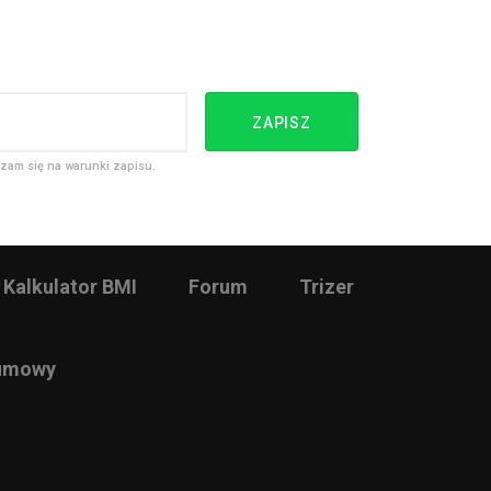
ZAPISZ
zam się na warunki zapisu.
Kalkulator BMI
Forum
Trizer
 umowy