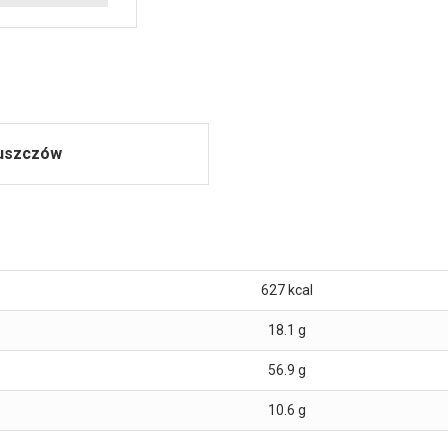
łuszczów
627
kcal
18.1
g
56.9
g
10.6
g