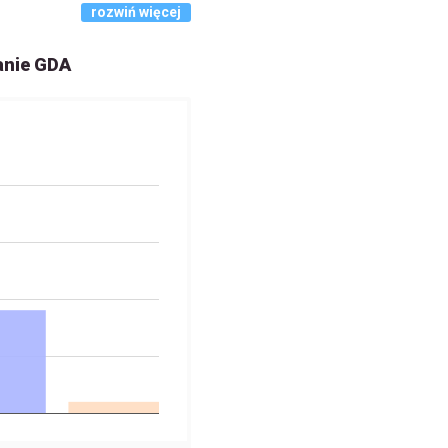
rozwiń więcej
anie GDA