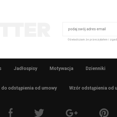
Oświadczam że przeczytałem i zgad
s
Jadłospisy
Motywacja
Dzienniki
 do odstąpienia od umowy
Wzór odstąpienia od