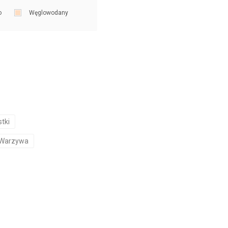
o
Węglowodany
tki
Warzywa