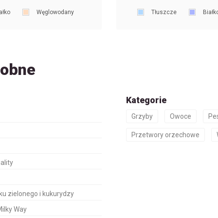
ałko
Węglowodany
Tłuszcze
Białk
dobne
Kategorie
Grzyby
Owoce
Pes
Przetwory orzechowe
ality
u zielonego i kukurydzy
Milky Way