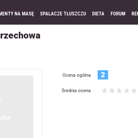
MENTY NA MASĘ
SPALACZE TŁUSZCZU
DIETA
FORUM
RE
orzechowa
2
Ocena ogólna:
Średnia ocena: