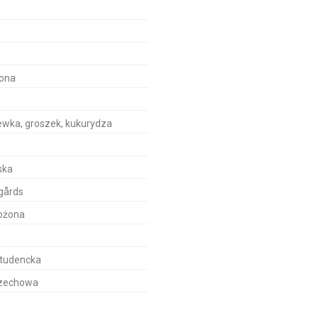
ona
wka, groszek, kukurydza
ska
gårds
ożona
Studencka
rzechowa