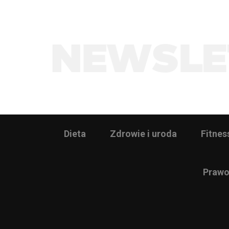
Dieta
Zdrowie i uroda
Fitnes
Prawo