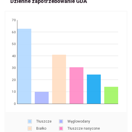
Dzienne zapotrzebowanie GDA
70
60
50
40
30
20
10
0
Tłuszcze
Węglowodany
Białko
Tłuszcze nasycone