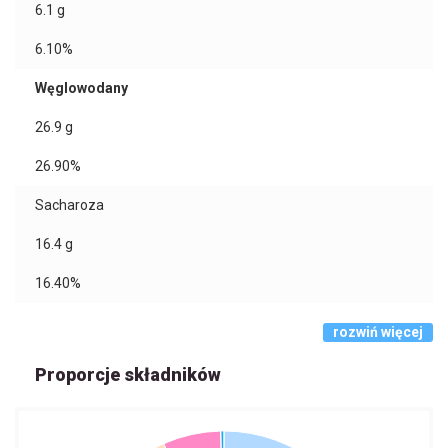
6.1
g
6.10%
Węglowodany
26.9
g
26.90%
Sacharoza
16.4
g
16.40%
rozwiń więcej
Proporcje składników