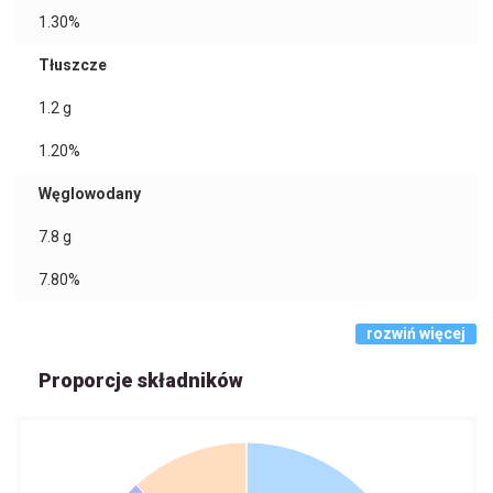
1.30%
Tłuszcze
1.2
g
1.20%
Węglowodany
7.8
g
7.80%
rozwiń więcej
Proporcje składników