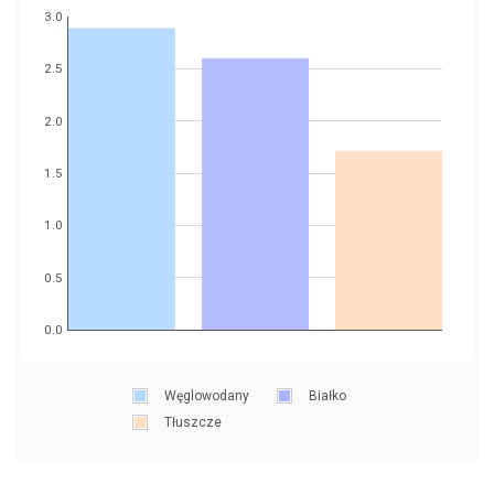
3.0
2.5
2.0
1.5
1.0
0.5
0.0
Węglowodany
Białko
Tłuszcze