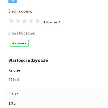
Średnia ocena:
Ilość ocen:
0
Słowa kluczowe:
# surówka
Wartości odżywcze
Kalorie
47
kcal
Białko
1.3
g