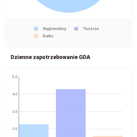
Węglowodany
Tłuszcze
Białko
Dzienne zapotrzebowanie GDA
5.0
4.0
3.0
2.0