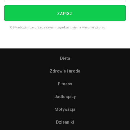
ZAPISZ
Oświadczam że przeczytałem i zgadzam się na warunki zapisu.
Dieta
Zdrowie i uroda
Fitness
Jadłospisy
Motywacja
Dzienniki