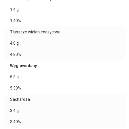
1.4
g
1.40%
Tłuszcze wielonienasycone
4.8
g
4.80%
Węglowodany
5.3
g
5.30%
Sacharoza
3.4
g
3.40%