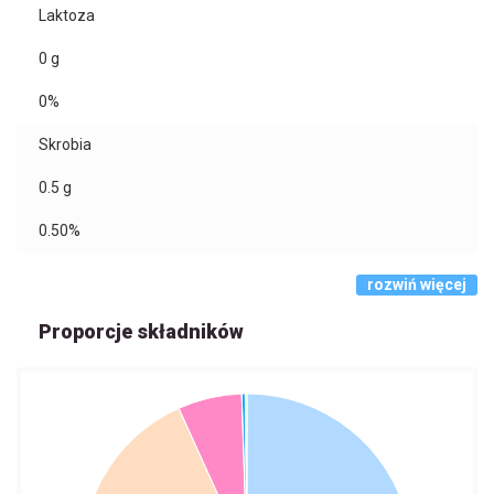
Laktoza
0
g
0%
Skrobia
0.5
g
0.50%
rozwiń więcej
Proporcje składników