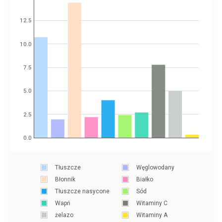
12.5
10.0
7.5
5.0
2.5
0.0
Tłuszcze
Węglowodany
Błonnik
Białko
Tłuszcze nasycone
Sód
Wapń
Witaminy C
żelazo
Witaminy A