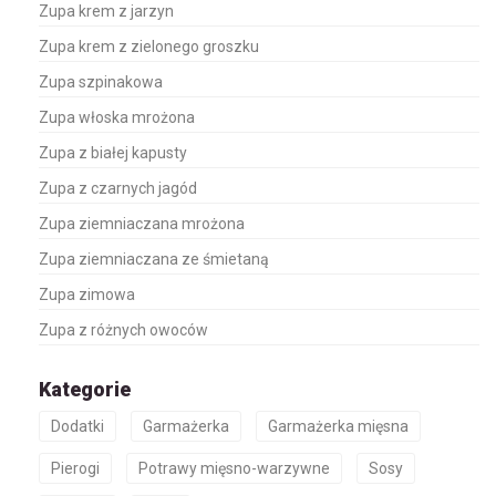
Zupa krem z jarzyn
Zupa krem z zielonego groszku
Zupa szpinakowa
Zupa włoska mrożona
Zupa z białej kapusty
Zupa z czarnych jagód
Zupa ziemniaczana mrożona
Zupa ziemniaczana ze śmietaną
Zupa zimowa
Zupa z różnych owoców
Kategorie
Dodatki
Garmażerka
Garmażerka mięsna
Pierogi
Potrawy mięsno-warzywne
Sosy