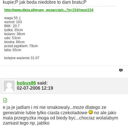
kupie;P jak beda niedobre to dam bratu;P
http://www.dieta.pl/grupy_wsparcia/s...?p=154#post154
waga 55 ;(
wzrost: 163
BMI : 20.7
łydka: 35cm
kolano: 38cm
udo: 53cm
biodra: 86cm
przed pępkiem: 79cm
talia: 65cm
kolejne ważenie 31.07
bobus86
said:
02-07-2006
12:19
e ja je jadlam i mi nie smakowaly...moze dlatego ze
generalnie lubie tylko ciasta czekoladowe
no ale jako
mala przegryzka moga od biedy byc...chociaz wolalabym
zamiast tego np. jablko