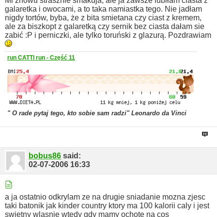
Mi znowu strasznie smakuja, ale ja zawsze lubiłam ciasta z
galaretka i owocami, a to taka namiastka tego. Nie jadłam
nigdy tortów, byba, że z bita smietana czy ciast z kremem,
ale za biszkopt z galaretką czy sernik bez ciasta dałam sie
zabić :P i perniczki, ale tylko toruński z glazurą.
Pozdrawiam
run CATTI run - Część 11
" O rade pytaj tego, kto sobie sam radzi" Leonardo da Vinci
bobus86
said:
02-07-2006
16:33
a ja ostatnio odkrylam ze na drugie sniadanie mozna zjesc
taki batonik jak kinder country ktory ma 100 kalorii caly i jest
swietny wlasnie wtedy gdy mamy ochote na cos