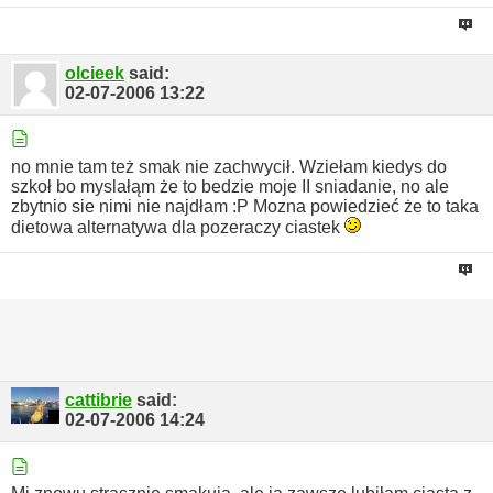
olcieek
said:
02-07-2006
13:22
no mnie tam też smak nie zachwycił.
Wziełam kiedys do
szkoł bo myslałąm że to bedzie moje II sniadanie, no ale
zbytnio sie nimi nie najdłam :P
Mozna powiedzieć że to taka
dietowa alternatywa dla pozeraczy ciastek
cattibrie
said:
02-07-2006
14:24