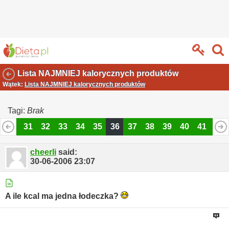
Lista NAJMNIEJ kalorycznych produktów
Wątek:
Lista NAJMNIEJ kalorycznych produktów
Tagi:
Brak
30
31
32
33
34
35
36
37
38
39
40
41
42
cheerli
said:
30-06-2006
23:07
A ile kcal ma jedna łodeczka?