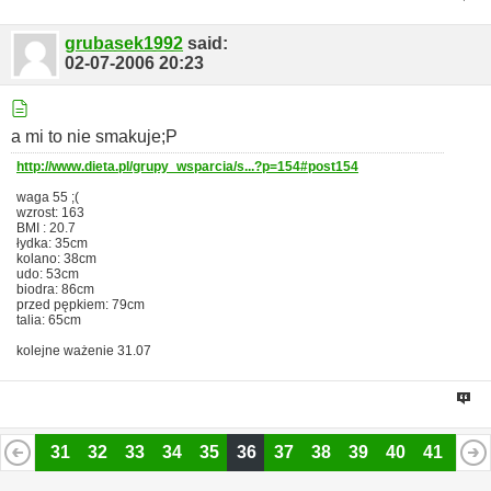
grubasek1992
said:
02-07-2006
20:23
a mi to nie smakuje;P
http://www.dieta.pl/grupy_wsparcia/s...?p=154#post154
waga 55 ;(
wzrost: 163
BMI : 20.7
łydka: 35cm
kolano: 38cm
udo: 53cm
biodra: 86cm
przed pępkiem: 79cm
talia: 65cm
kolejne ważenie 31.07
30
31
32
33
34
35
36
37
38
39
40
41
42