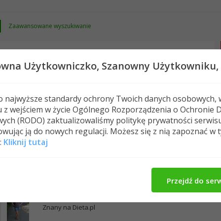
Zaawansowane wyszukiwanie
owna Użytkowniczko,
Szanowny Użytkowniku,
 o najwyższe standardy ochrony Twoich danych osobowych, 
u z wejściem w życie Ogólnego Rozporządzenia o Ochronie 
Nowe posty
FAQ
Kalendarz
Spełeczn
ych (RODO) zaktualizowaliśmy politykę prywatności serwis
wując ją do nowych regulacji. Możesz się z nią zapoznać w 
:
Kliknij tutaj
katrinka1984's Activity
O Mnie
Znajomi
12
Znajomi
Przejdź do ser
Ahetka23
Znany na Dieta.pl