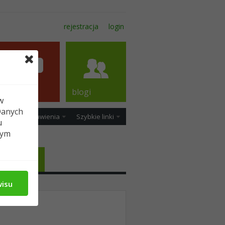
rejestracja
login
forum
blogi
w
Danych
ość
Ustawienia
Szybkie linki
u
tym
Media
wisu