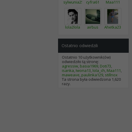
sylwunia2505
cyfra61
Maa111
lola2lola
airbus
Ahetka23
Ostatnio odwiedzili
Ostatnio 10 użytkownik(ów)
odwiedziło tą stronę:
agressiw
,
basia1969
,
Doti73
,
isanka
,
Iwona13
,
lola_ch
,
Maa111
,
maweave
,
paulinka129
,
stillnox
Ta strona była odwiedzona
1,620
razy.