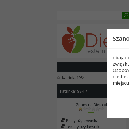
Szan
dbając
związk
Osobow
dostoso
katrinka1984
miejscu
katrinka1984
Znany na Dieta.pl
Posty użytkownika
Tematy użytkownika