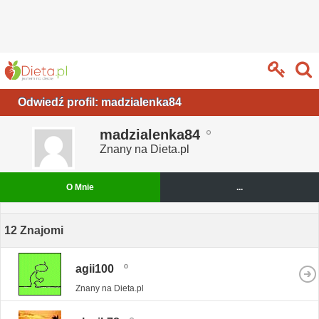
Odwiedź profil: madzialenka84
madzialenka84
Znany na Dieta.pl
O Mnie
...
12
Znajomi
agii100
Znany na Dieta.pl