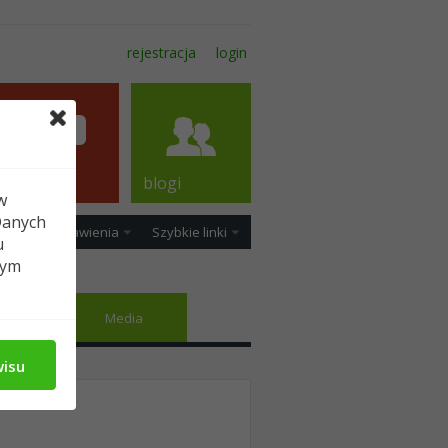
rejestracja
login
forum
blogi
w
Danych
ość
Ustawienia
Szybkie linki
u
tym
jomi
Media
wisu