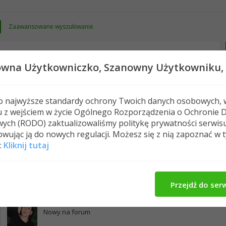
Zaawansowane wyszukiwanie
owna Użytkowniczko,
Szanowny Użytkowniku,
 o najwyższe standardy ochrony Twoich danych osobowych, 
u z wejściem w życie Ogólnego Rozporządzenia o Ochronie 
Nowe posty
FAQ
Kalendarz
Spełeczn
ych (RODO) zaktualizowaliśmy politykę prywatności serwis
wując ją do nowych regulacji. Możesz się z nią zapoznać w 
:
Kliknij tutaj
szalka's Activity
Wpisy w profilu
O Mnie
Zna
21
Znajomi
Przejdź do ser
basia3
Nowy na forum