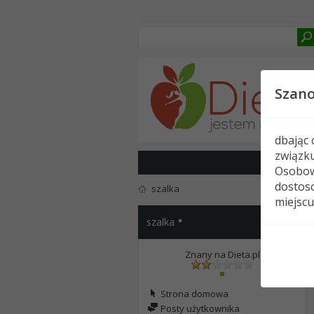
Szan
dbając
związk
Osobow
dostoso
szalka
miejscu
szalka
Znany na Dieta.pl
Strona domowa
Posty użytkownika