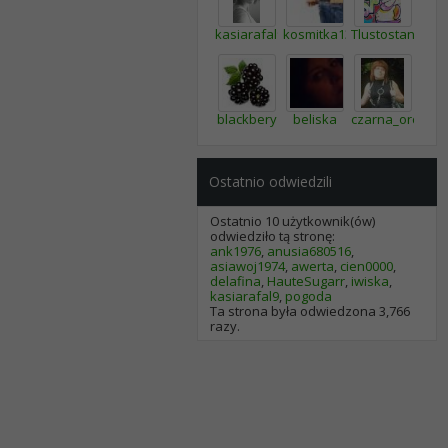
kasiarafal9
kosmitka13
Tlustostan
blackbery
beliska
czarna_orchide
Ostatnio odwiedzili
Ostatnio 10 użytkownik(ów)
odwiedziło tą stronę:
ank1976
,
anusia680516
,
asiawoj1974
,
awerta
,
cien0000
,
delafina
,
HauteSugarr
,
iwiska
,
kasiarafal9
,
pogoda
Ta strona była odwiedzona
3,766
razy.