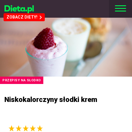
ZOBACZ DIETY!
PRZEPISY NA SŁODKO
Niskokalorczyny słodki krem