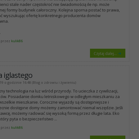
ienci stale nader częstokroć nie świadomością ile np. może
j formy budynek całoroczny. Kolejna sporna postać to prawa,
wać wyszukując ofertę konkretnego producenta domów
ewna.
.
 przez
kulik86
Czytaj dalej...
 iglastego
19 o godzinie 16:48 (Blog o zdrowiu i żywieniu)
y technologia na luz wśród przyrody. To ucieczka z cywilizacji,
ązków. Posiadanie domku letniskowego w odległym mieszkaniu za
wszelkie mieszkanie. Coroczne wyjazdy są dostępniejsze i
becnie dostępne domy możemy zamontować niemal wszędzie. Jeśli
wcę, możemy radować się wysoką formą przez długie lata. Eko
 który pyta o bezpieczeństwo
...
 przez
kulik86