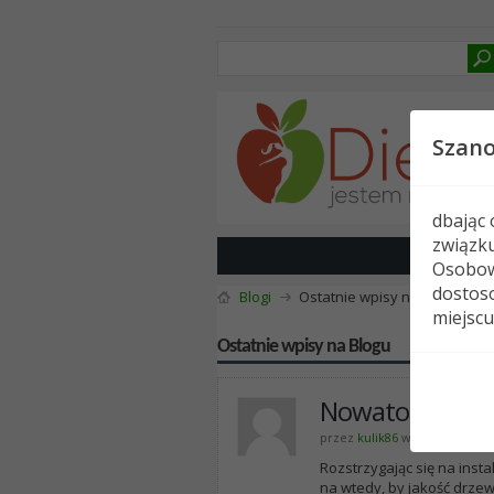
Szan
dbając
związk
Osobow
dostoso
Blogi
Ostatnie wpisy na Blogu
miejscu
Ostatnie wpisy na Blogu
Nowatorski do
przez
kulik86
w dniu 21-10-20
Rozstrzygając się na inst
na wtedy, by jakość drze