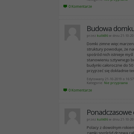
0 Komentarze
Budowa domku 
przez
kulik86
w dniu 21-10-20
Domki zimne więc marzeni
struktury powoduje, że na
spośród nich istnieje my
stanowieniu sztywnego bu
budynki całoroczne do 50 
przyjrzeć się dokładnie t
Edytowany 21-10-2019 o 16:57
Kategorie
Nie przypisana
0 Komentarze
Ponadczasowe 
przez
kulik86
w dniu 21-10-20
Polacy z dowolnym rokiem 
zamki spośród drzewa cał