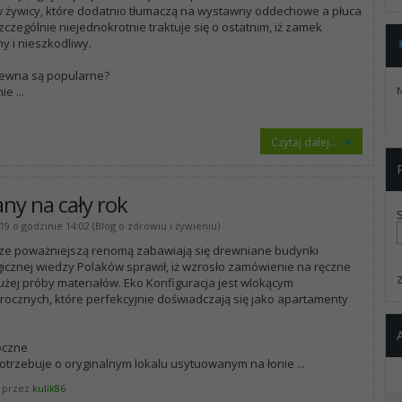
 w żywicy, które dodatnio tłumaczą na wystawny oddechowe a płuca
czególnie niejednokrotnie traktuje się o ostatnim, iż zamek
y i nieszkodliwy.
rewna są popularne?
nie
...
N
Czytaj dalej...
y na cały rok
19 o godzinie 14:02 (Blog o zdrowiu i żywieniu)
cze poważniejszą renomą zabawiają się drewniane budynki
icznej wiedzy Polaków sprawił, iż wzrosło zamówienie na ręczne
żej próby materiałów. Eko Konfiguracja jest wlokącym
cznych, które perfekcyjnie doświadczają się jako apartamenty
oczne
potrzebuje o oryginalnym lokalu usytuowanym na łonie
...
 przez
kulik86