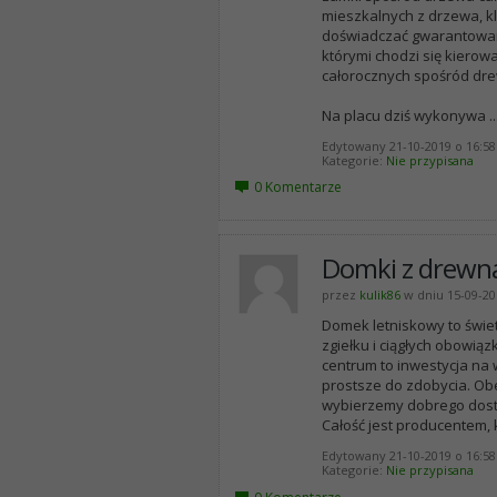
mieszkalnych z drzewa, kl
doświadczać gwarantowane
którymi chodzi się kiero
całorocznych spośród dr
Na placu dziś wykonywa
..
Edytowany 21-10-2019 o 16:58
Kategorie
Nie przypisana
0 Komentarze
Domki z drewna
przez
kulik86
w dniu 15-09-20
Domek letniskowy to świetn
zgiełku i ciągłych obowi
centrum to inwestycja na 
prostsze do zdobycia. O
wybierzemy dobrego dosta
Całość jest producentem,
Edytowany 21-10-2019 o 16:58
Kategorie
Nie przypisana