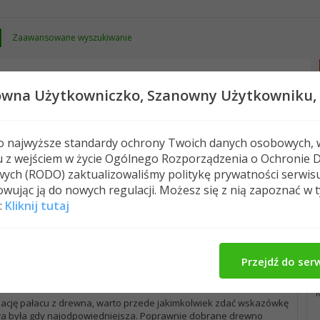
Zaawansowane wyszukiwanie
owna Użytkowniczko,
Szanowny Użytkowniku,
 o najwyższe standardy ochrony Twoich danych osobowych, 
u z wejściem w życie Ogólnego Rozporządzenia o Ochronie 
Os
ych (RODO) zaktualizowaliśmy politykę prywatności serwis
wując ją do nowych regulacji. Możesz się z nią zapoznać w 
:
Kliknij tutaj
m drewniany
Przejdź do ser
19 o godzinie 16:56 (Blog o zdrowiu i żywieniu)
N
alację pałacu z drewna, warto przede jakimkolwiek zdać wskazówkę
wa była gdy najodpowiedniejsza. Poprawnie dobrane drewno