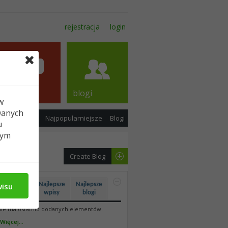
rejestracja
login
forum
blogi
w
Danych
tatnie wpisy
Najpopularniejsze
Blogi
u
tym
Create Blog
wisu
Ostatnie
Najlepsze
Najlepsze
wpisy
wpisy
blogi
ie ma ostatnio dodanych elementów.
Więcej...