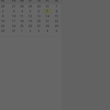
Ni
Po
Wt
Śr
Th
Pt
So
26
27
28
29
30
31
1
2
3
4
5
6
7
8
9
10
11
12
13
14
15
16
17
18
19
20
21
22
23
24
25
26
27
28
29
30
31
1
2
3
4
5