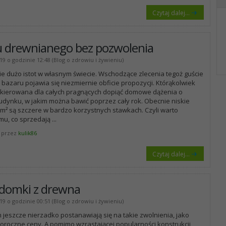
Czytaj dalej...
drewnianego bez pozwolenia
19 o godzinie 12:48 (Blog o zdrowiu i żywieniu)
e dużo istot w własnym świecie. Wschodzące zlecenia tegoż guście
 bazaru pojawia się niezmiernie obficie propozycji. Którąkolwiek
śl kierowana dla całych pragnących dopiąć domowe dążenia o
dynku, w jakim można bawić poprzez cały rok. Obecnie niskie
m² są szczere w bardzo korzystnych stawkach. Czyli warto
emu, co sprzedają
...
 przez
kulik86
Czytaj dalej...
domki z drewna
19 o godzinie 00:51 (Blog o zdrowiu i żywieniu)
jeszcze nierzadko postanawiają się na takie zwolnienia, jako
oroczne ceny. A pomimo wzrastającej popularności konstrukcji