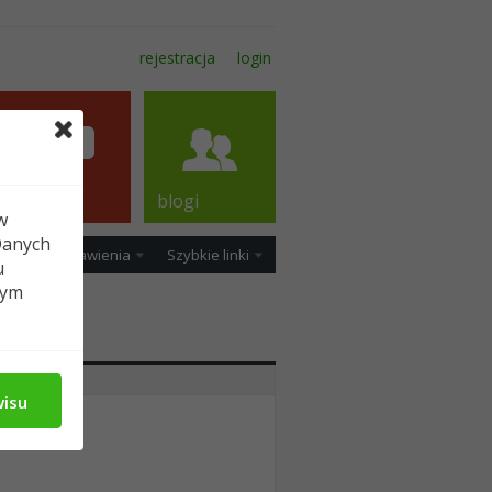
rejestracja
login
forum
blogi
w
Danych
ość
Ustawienia
Szybkie linki
u
tym
wisu