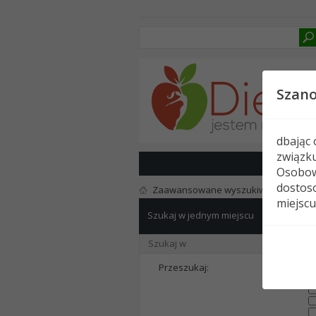
Szan
dbając
związk
Osobow
dostoso
Zaawansowane wyszukiwanie
miejscu
Szukaj w jednym miejscu
Szukaj w
Szukaj w
Przeszukaj: