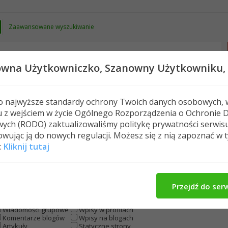
Zaawansowane wyszukiwanie
owna Użytkowniczko,
Szanowny Użytkowniku,
 o najwyższe standardy ochrony Twoich danych osobowych, 
u z wejściem w życie Ogólnego Rozporządzenia o Ochronie 
Nowe posty
FAQ
Kalendarz
Spełeczn
ych (RODO) zaktualizowaliśmy politykę prywatności serwis
wując ją do nowych regulacji. Możesz się z nią zapoznać w 
:
Kliknij tutaj
 wielu miejscach
Przejdź do ser
Wszystkie typy
Fora
Posty
Grupy
Wiadomości grupowe
Wpisy w profilach
Komentarze blogów
Wpisy na blogach
Artykuły
Statyczne strony