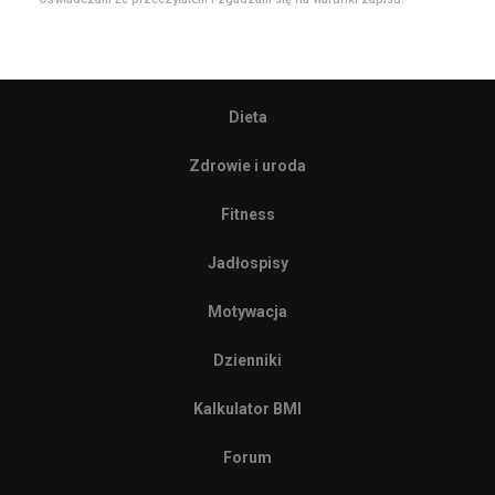
Dieta
Zdrowie i uroda
Fitness
Jadłospisy
Motywacja
Dzienniki
Kalkulator BMI
Forum