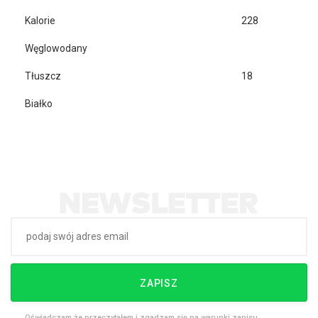
Kalorie
228
Węglowodany
Tłuszcz
18
Białko
ZAPISZ
Oświadczam że przeczytałem i zgadzam się na warunki zapisu.