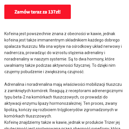
Kofeina jest powszechnie znana z obecności w kawie, jednak
kofeina jest także immanentnym składnikiem każdego dobrego
spalacza tłuszczu. Ma ona wpływ na ośrodkowy układ nerwowy i
nadnercza, prowadząc do wzrostu stężenia adrenaliny i
noradrenaliny w naszym systemie. Są to dwa hormony, które
uwalniamy także podczas aktywności fizycznej. To dzięki nim
czujemy pobudzenie i zwiększoną czujność.
Adrenalina i noradrenalina mają właściwości mobilizacji tłuszczu
z zamkniętych komórek. Reagują z receptorami adrenergicznymi
typu beta-2 na komórkach tłuszczowych, co prowadzi do
aktywacji enzymu lipazy hormonozależnej. Ten proces, zwany
lipolizą, kończy się rozbiciem trójglicerydów zgromadzonych w
komórkach tłuszczowych.
Kofeinę znajdziemy także w kawie, jednak w produkcie Trizer jej
skuteczność jest spotęgowana przez obecność synefryny, która