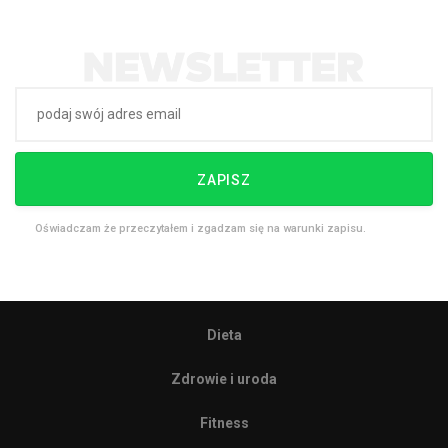
ZAPISZ
Oświadczam że przeczytałem i zgadzam się na warunki zapisu.
Dieta
Zdrowie i uroda
Fitness