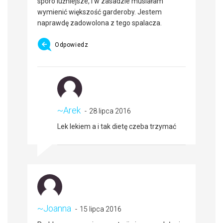
sporo luźniejsze, i w zasadzie musiałam
wymienić większość garderoby. Jestem
naprawdę zadowolona z tego spalacza.
Odpowiedz
~Arek
28 lipca 2016
Lek lekiem a i tak dietę czeba trzymać
~Joanna
15 lipca 2016