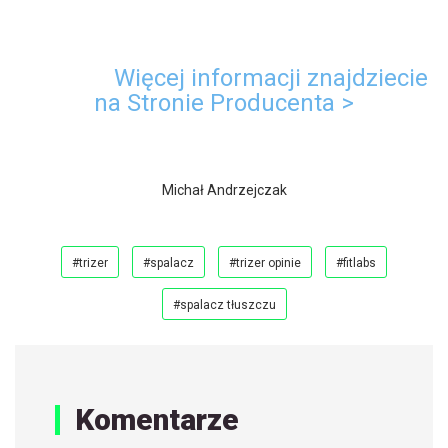
Więcej informacji znajdziecie
na Stronie Producenta >
Michał Andrzejczak
#trizer
#spalacz
#trizer opinie
#fitlabs
#spalacz tłuszczu
Komentarze