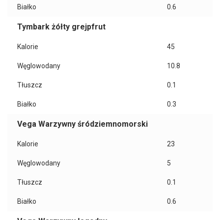
Białko
0.6
Tymbark żółty grejpfrut
Kalorie
45
Węglowodany
10.8
Tłuszcz
0.1
Białko
0.3
Vega Warzywny śródziemnomorski
Kalorie
23
Węglowodany
5
Tłuszcz
0.1
Białko
0.6