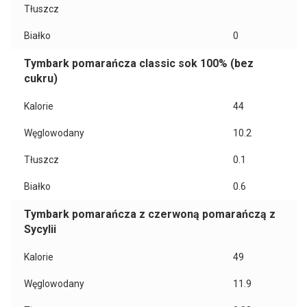
Tłuszcz
Białko
0
Tymbark pomarańcza classic sok 100% (bez
cukru)
Kalorie
44
Węglowodany
10.2
Tłuszcz
0.1
Białko
0.6
Tymbark pomarańcza z czerwoną pomarańczą z
Sycylii
Kalorie
49
Węglowodany
11.9