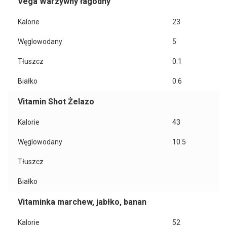
Vega Warzywny łagodny
Kalorie
23
Węglowodany
5
Tłuszcz
0.1
Białko
0.6
Vitamin Shot Żelazo
Kalorie
43
Węglowodany
10.5
Tłuszcz
Białko
Vitaminka marchew, jabłko, banan
Kalorie
52