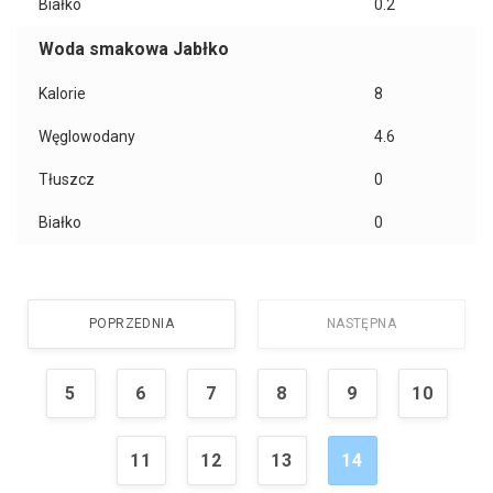
Białko
0.2
Woda smakowa Jabłko
Kalorie
8
Węglowodany
4.6
Tłuszcz
0
Białko
0
POPRZEDNIA
NASTĘPNA
5
6
7
8
9
10
11
12
13
14