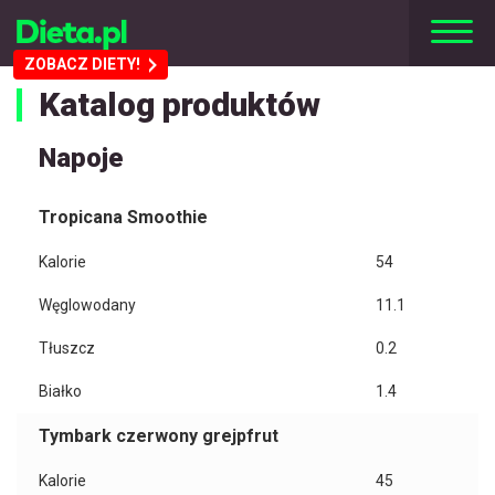
ZOBACZ DIETY!
Katalog produktów
Napoje
Tropicana Smoothie
Kalorie
54
Węglowodany
11.1
Tłuszcz
0.2
Białko
1.4
Tymbark czerwony grejpfrut
Kalorie
45