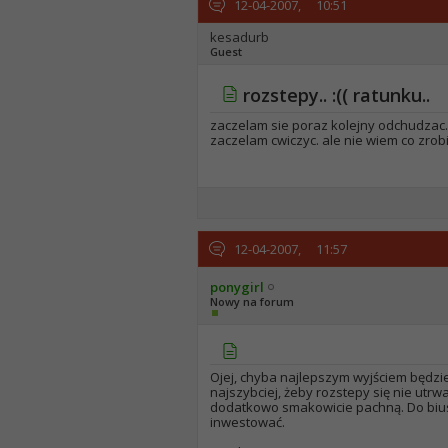
12-04-2007,
10:51
kesadurb
Guest
rozstepy.. :(( ratunku..
zaczelam sie poraz kolejny odchudzac. m
zaczelam cwiczyc. ale nie wiem co zrob
12-04-2007,
11:57
ponygirl
Nowy na forum
Ojej, chyba najlepszym wyjściem będzie 
najszybciej, żeby rozstepy się nie utrwa
dodatkowo smakowicie pachną. Do biustu
inwestować.