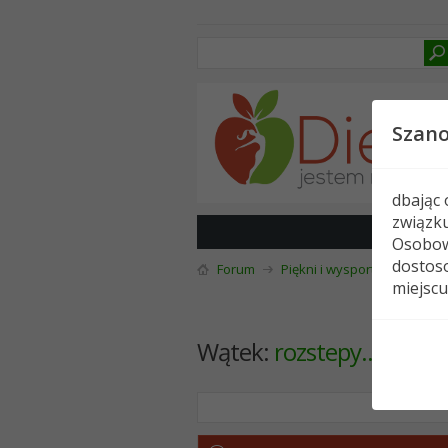
Szan
dbając
związk
Osobow
dostoso
Forum
Piękni i wysportowani
K
miejscu
Wątek:
rozstepy.. :(( rat