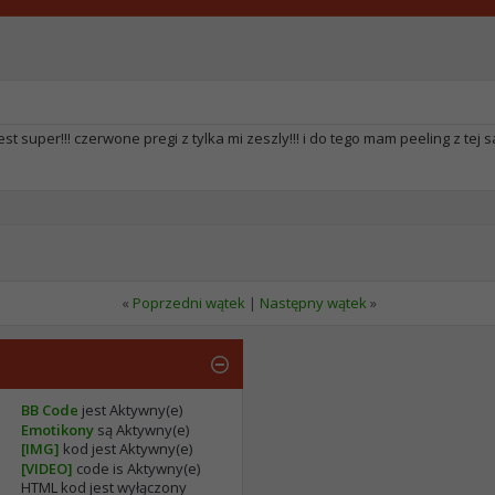
st super!!! czerwone pregi z tylka mi zeszly!!! i do tego mam peeling z tej s
«
Poprzedni wątek
|
Następny wątek
»
BB Code
jest
Aktywny(e)
Emotikony
są
Aktywny(e)
[IMG]
kod jest
Aktywny(e)
[VIDEO]
code is
Aktywny(e)
HTML kod jest
wyłączony