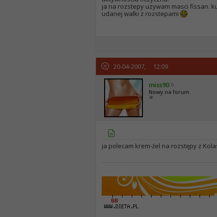
ja na rozstepy uzywam masci fissan. ku
udanej walki z rozstepami
20-04-2007,
12:09
miss90
Nowy na forum
ja polecam krem-żel na rozstępy z Kola