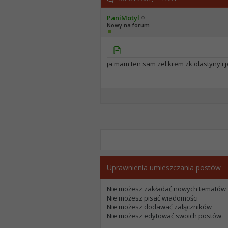
PaniMotyl
Nowy na forum
ja mam ten sam zel krem zk olastyny i je
Uprawnienia umieszczania postów
Nie możesz
zakładać nowych tematów
Nie możesz
pisać wiadomości
Nie możesz
dodawać załączników
Nie możesz
edytować swoich postów