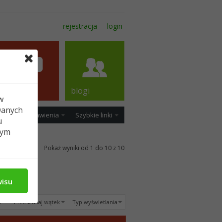
rejestracja
login
forum
blogi
w
Danych
ość
Ustawienia
Szybkie linki
u
tym
Pokaż wyniki od 1 do 10 z 10
wisu
u
Przeszukaj wątek
Typ wyświetlania