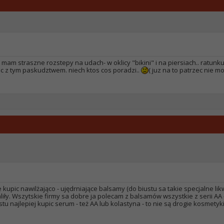
am straszne rozstepy na udach- w oklicy "bikini" i na piersiach.. ratunku
ic z tym paskudztwem. niech ktos cos poradzi..
( juz na to patrzec nie 
kupic nawilżająco - ujędrniające balsamy (do biustu sa takie specjalne lik
liły. Wszytskie firmy sa dobre ja polecam z balsamów wszystkie z serii AA -
 najlepiej kupic serum - też AA lub kolastyna - to nie są drogie kosmetyk