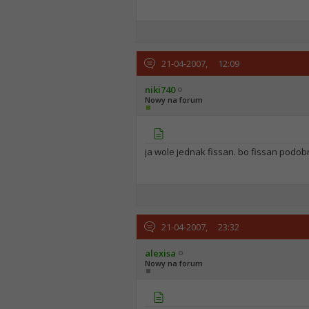
21-04-2007,
12:09
niki740
Nowy na forum
ja wole jednak fissan. bo fissan podob
21-04-2007,
23:32
alexisa
Nowy na forum