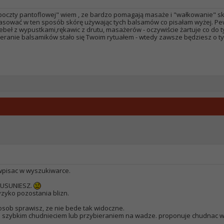
 poczty pantoflowej" wiem , ze bardzo pomagają masaże i "wałkowanie" sk
ować w ten sposób skórę używając tych balsamów co pisałam wyżej. Pew
ebeł z wypustkami,rękawic z drutu, masażerów - oczywiście żartuje co do ty
cieranie balsamików stało się Twoim rytuałem - wtedy zawsze będziesz o t
 wpisac w wyszukiwarce.
 USUNIESZ.
ryzyko pozostania blizn.
osob sprawisz, ze nie bede tak widoczne.
szybkim chudnieciem lub przybieraniem na wadze. proponuje chudnac w