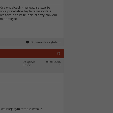
óry w palcach - najwazniejsze że
nie przydatne będa te wszystkie
ch tortur, to w gruncie rzeczy całkiem
ym pamiętać.
Odpowiedz z cytatem
#5
Dołączył
01-03-2006
Posty
0
 wolniejszym tempie wraz z