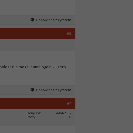
Odpowiedz z cytatem
#3
znalezc nie moge. same ogolniki- zero
Odpowiedz z cytatem
#4
Dołączył
04-04-2007
Posty
0