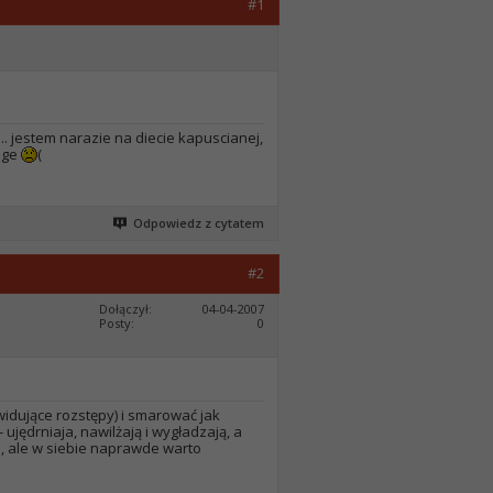
#1
.. jestem narazie na diecie kapuscianej,
moge
(
Odpowiedz z cytatem
#2
Dołączył
04-04-2007
Posty
0
widujące rozstępy) i smarować jak
 ujędrniaja, nawilżają i wygładzają, a
i, ale w siebie naprawde warto