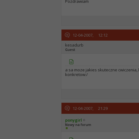
Pozdrawiam
12-04-2007,
12:12
kesadurb
Guest
a sa moze jakies skuteczne cwiczenia, k
konkretow:/
12-04-2007,
21:29
ponygirl
Nowy na forum