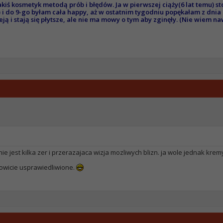
kiś kosmetyk metodą prób i błędów. Ja w pierwszej ciąży(6 lat temu) st
) i do 9-go byłam cała happy, aż w ostatnim tygodniu popękałam z dnia
ją i stają się płytsze, ale nie ma mowy o tym aby zginęły. (Nie wiem 
ie jest kilka zer i przerazajaca wizja mozliwych blizn. ja wole jednak krem
kowicie usprawiedliwione.