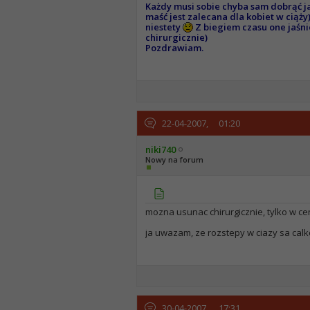
Każdy musi sobie chyba sam dobrąć ja
maść jest zalecana dla kobiet w ciąży
niestety
Z biegiem czasu one jaśnie
chirurgicznie)
Pozdrawiam.
22-04-2007,
01:20
niki740
Nowy na forum
mozna usunac chirurgicznie, tylko w cen
ja uwazam, ze rozstepy w ciazy sa cal
30-04-2007,
17:31