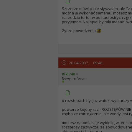
Szczerze mówiąc nie słyszałam, ale "z
można je wykonać samemu, możesz mas
narzedzia tortur w postaci ostrych zgrz
przyjemne. Najlepiej by taki masaż i w
Zycze powodzenia
20-04-2007,
09:48
niki740
Nowy na forum
o rozstepach byl juz watek. wystarczy
powtorze kojeny raz - ROZSTĘPÓW NIE
chyba ze chirurgicznie, ale wtedy jest 
mozesz natomiast je wybielic, w ten sp
rozstepsy zazwyczaj sa spowodowane 
aktywnoscia ficzyczna.