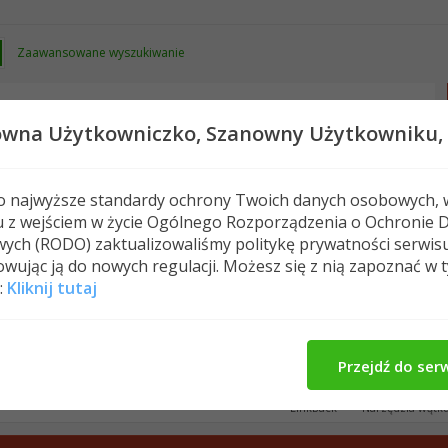
Zaawansowane wyszukiwanie
owna Użytkowniczko,
Szanowny Użytkowniku,
 o najwyższe standardy ochrony Twoich danych osobowych, 
u z wejściem w życie Ogólnego Rozporządzenia o Ochronie 
Nowe posty
FAQ
Kalendarz
Spełeczn
ych (RODO) zaktualizowaliśmy politykę prywatności serwis
wując ją do nowych regulacji. Możesz się z nią zapoznać w 
ultura fizyczna
rozstepy.. :(( ratunku..
:
Kliknij tutaj
unku..
Przejdź do ser
LinkBack
Narzędzia wątk