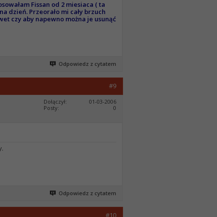
osowałam Fissan od 2 miesiaca ( ta
 na dzień. Przeorało mi cały brzuch
nawet czy aby napewno można je usunąć
Odpowiedz z cytatem
#9
Dołączył
01-03-2006
Posty
0
y.
Odpowiedz z cytatem
#10