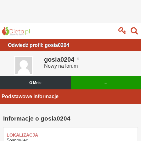
Odwiedź profil: gosia0204
gosia0204
Nowy na forum
O Mnie
...
Podstawowe informacje
Informacje o gosia0204
LOKALIZACJA
Sosnowiec