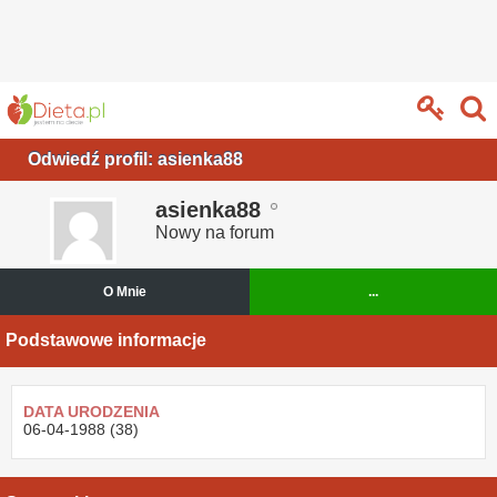
Odwiedź profil: asienka88
asienka88
Nowy na forum
O Mnie
...
Podstawowe informacje
DATA URODZENIA
06-04-1988 (38)