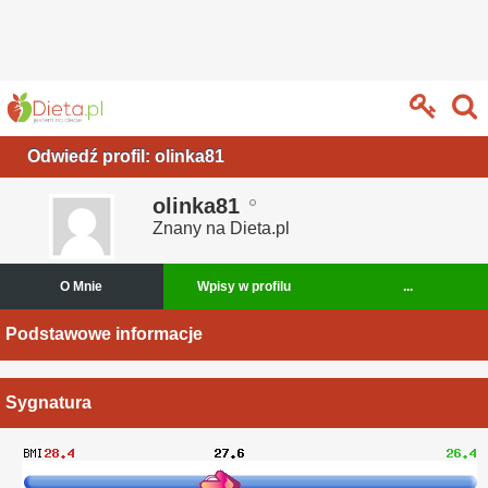
Odwiedź profil: olinka81
olinka81
Znany na Dieta.pl
O Mnie
Wpisy w profilu
...
Podstawowe informacje
Sygnatura