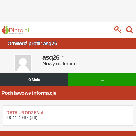
Odwiedź profil: asq26
asq26
Nowy na forum
O Mnie
...
Podstawowe informacje
DATA URODZENIA
29-11-1987 (38)