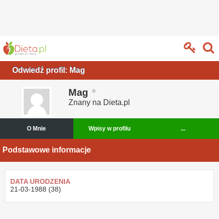
Odwiedź profil: Mag
Mag
Znany na Dieta.pl
O Mnie
Wpisy w profilu
...
Podstawowe informacje
DATA URODZENIA
21-03-1988 (38)