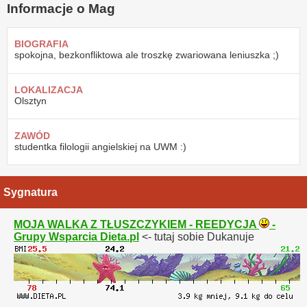
Informacje o Mag
BIOGRAFIA
spokojna, bezkonfliktowa ale troszkę zwariowana leniuszka ;)
LOKALIZACJA
Olsztyn
ZAWÓD
studentka filologii angielskiej na UWM :)
Sygnatura
MOJA WALKA Z TŁUSZCZYKIEM - REEDYCJA
-
Grupy Wsparcia Dieta.pl
<- tutaj sobie Dukanuje