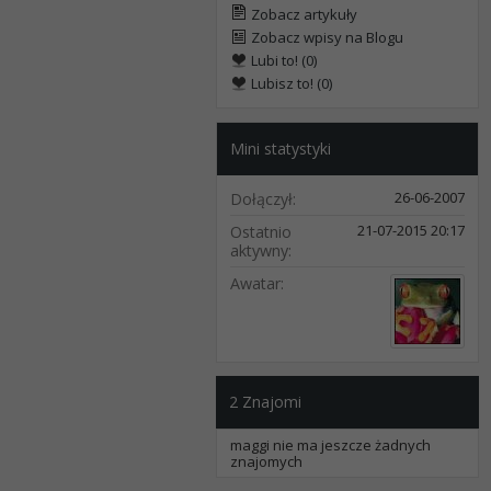
Zobacz artykuły
Zobacz wpisy na Blogu
Lubi to! (0)
Lubisz to! (0)
Mini statystyki
26-06-2007
Dołączył
21-07-2015
20:17
Ostatnio
aktywny
Awatar
2
Znajomi
maggi nie ma jeszcze żadnych
znajomych