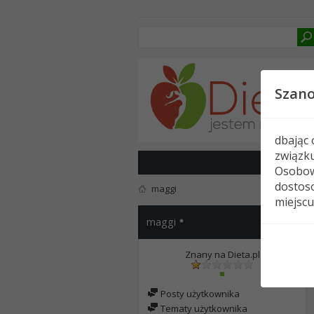
Szan
dbając
związk
Osobow
dostoso
maggi
miejscu
maggi
Znany na Dieta.pl
Posty użytkownika
Tematy użytkownika