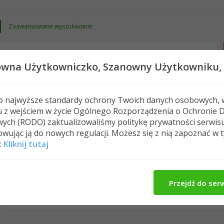
Zaawansowane wyszukiwanie
owna Użytkowniczko,
Szanowny Użytkowniku,
 o najwyższe standardy ochrony Twoich danych osobowych, 
u z wejściem w życie Ogólnego Rozporządzenia o Ochronie 
Nowe posty
FAQ
Kalendarz
Spełeczn
ych (RODO) zaktualizowaliśmy politykę prywatności serwis
wując ją do nowych regulacji. Możesz się z nią zapoznać w 
:
Kliknij tutaj
maggi's Activity
O Mnie
Znajomi
Me
All
maggi
Znajomi
Photos
Przejdź do ser
No Recent Activity