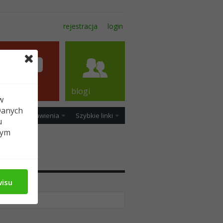
rejestracja
login
forum
blogi
w
Danych
ość
Ustawienia
Szybkie linki
u
tym
dia
wisu