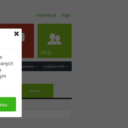
rejestracja
login
forum
blogi
w
Danych
ość
Ustawienia
Szybkie linki
u
tym
jomi
Media
wisu