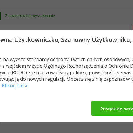
Zaawansowane wyszukiwanie
owna Użytkowniczko,
Szanowny Użytkowniku,
 o najwyższe standardy ochrony Twoich danych osobowych, 
u z wejściem w życie Ogólnego Rozporządzenia o Ochronie 
Nowe posty
FAQ
Kalendarz
Spełeczn
ych (RODO) zaktualizowaliśmy politykę prywatności serwis
wując ją do nowych regulacji. Możesz się z nią zapoznać w 
:
Kliknij tutaj
DoraS's Activity
Wpisy w profilu
O Mnie
Zna
All
DoraS
Znajomi
Photos
Przejdź do ser
No Recent Activity