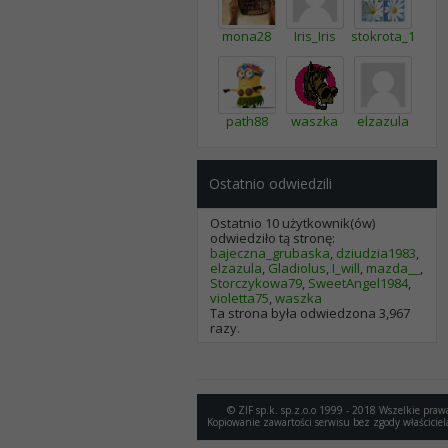
mona28
Iris_Iris
stokrota_1
path88
waszka
elzazula
Ostatnio odwiedzili
Ostatnio 10 użytkownik(ów)
odwiedziło tą stronę:
bajeczna_grubaska
,
dziudzia1983
,
elzazula
,
Gladiolus
,
I_will
,
mazda__
,
Storczykowa79
,
SweetAngel1984
,
violetta75
,
waszka
Ta strona była odwiedzona
3,967
razy.
© ZIF sp.k. sp.z.o.o 1999 - 2018 Wszelkie praw
Kopiowanie zawartości serwisu bez zgody właściciel