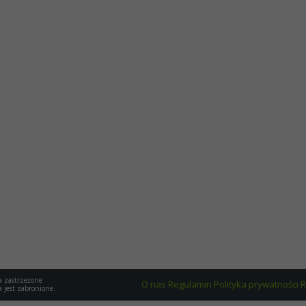
a zastrzeżone
O nas
Regulamin
Polityka prywatności
R
a jest zabronione.