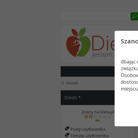
Szan
dbając
związk
Osobow
dostoso
DoraS
miejscu
DoraS
Znany na Dieta.pl
Posty użytkownika
Tematy użytkownika