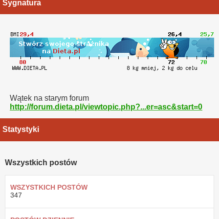
Sygnatura
Wątek na starym forum
http://forum.dieta.pl/viewtopic.php?...er=asc&start=0
Statystyki
Wszystkich postów
WSZYSTKICH POSTÓW
347