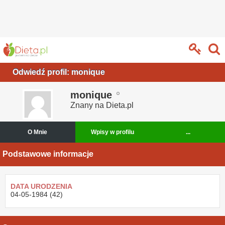
Odwiedź profil: monique
monique
Znany na Dieta.pl
O Mnie
Wpisy w profilu
...
Podstawowe informacje
DATA URODZENIA
04-05-1984 (42)