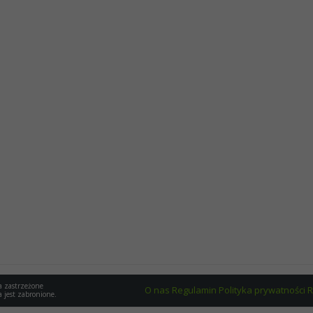
a zastrzeżone
O nas
Regulamin
Polityka prywatności
R
a jest zabronione.