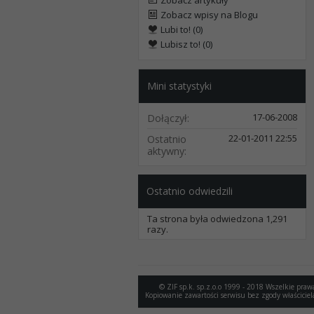
Zobacz artykuły
Zobacz wpisy na Blogu
Lubi to! (0)
Lubisz to! (0)
Mini statystyki
17-06-2008
Dołączył
22-01-2011
22:55
Ostatnio
aktywny
Ostatnio odwiedzili
Ta strona była odwiedzona
1,291
razy.
© ZIF sp.k. sp.z.o.o 1999 - 2018 Wszelkie praw
Kopiowanie zawartości serwisu bez zgody właściciel