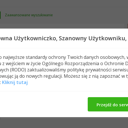
Zaawansowane wyszukiwanie
owna Użytkowniczko,
Szanowny Użytkowniku,
 o najwyższe standardy ochrony Twoich danych osobowych, 
u z wejściem w życie Ogólnego Rozporządzenia o Ochronie 
Nowe posty
FAQ
Kalendarz
Spełeczn
ych (RODO) zaktualizowaliśmy politykę prywatności serwis
wując ją do nowych regulacji. Możesz się z nią zapoznać w 
:
Kliknij tutaj
aeschi's Activity
O Mnie
Media
All
aeschi
Znajomi
Photos
Przejdź do ser
No Recent Activity