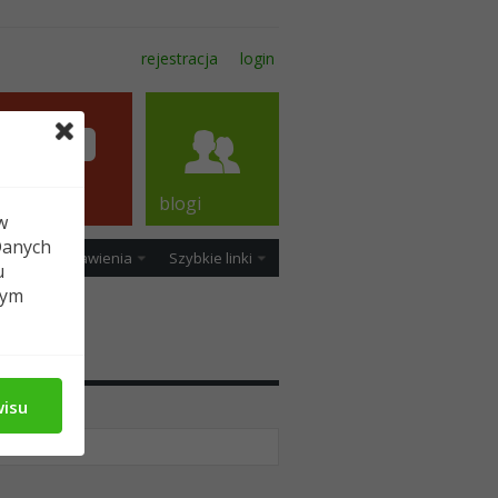
rejestracja
login
forum
blogi
w
Danych
ość
Ustawienia
Szybkie linki
u
tym
wisu