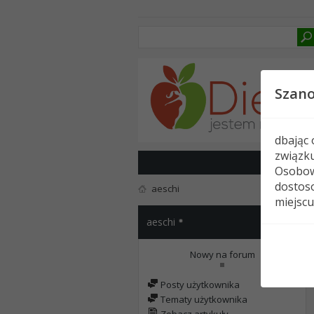
Szan
dbając
związk
Osobow
dostoso
aeschi
miejscu
aeschi
Nowy na forum
Posty użytkownika
Tematy użytkownika