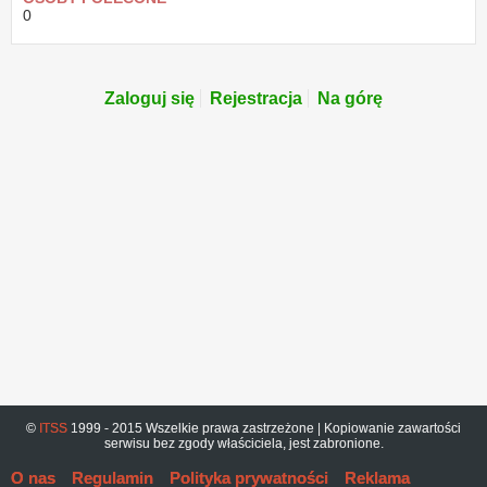
0
Zaloguj się
Rejestracja
Na górę
©
ITSS
1999 - 2015 Wszelkie prawa zastrzeżone | Kopiowanie zawartości
serwisu bez zgody właściciela, jest zabronione.
O nas
Regulamin
Polityka prywatności
Reklama