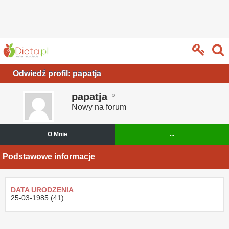
Odwiedź profil: papatja
papatja
Nowy na forum
O Mnie
...
Podstawowe informacje
DATA URODZENIA
25-03-1985 (41)