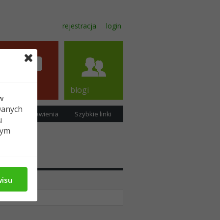
rejestracja
login
forum
blogi
w
Danych
ość
Ustawienia
Szybkie linki
u
tym
wisu