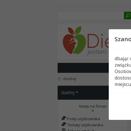
Szan
dbając
związk
Osobow
dostoso
dzefrej
miejscu
dzefrej
Nowy na forum
Posty użytkownika
Tematy użytkownika