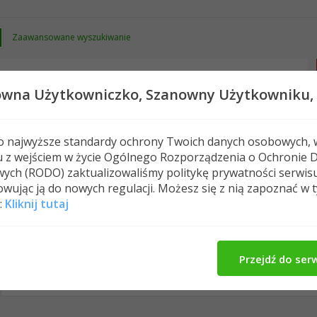
Zaawansowane wyszukiwanie
owna Użytkowniczko,
Szanowny Użytkowniku,
 o najwyższe standardy ochrony Twoich danych osobowych, 
u z wejściem w życie Ogólnego Rozporządzenia o Ochronie 
Nowe posty
FAQ
Kalendarz
Spełeczn
ych (RODO) zaktualizowaliśmy politykę prywatności serwis
wując ją do nowych regulacji. Możesz się z nią zapoznać w 
:
Kliknij tutaj
dzefrej's Activity
O Mnie
Media
All
dzefrej
Znajomi
Photos
Przejdź do ser
No Recent Activity