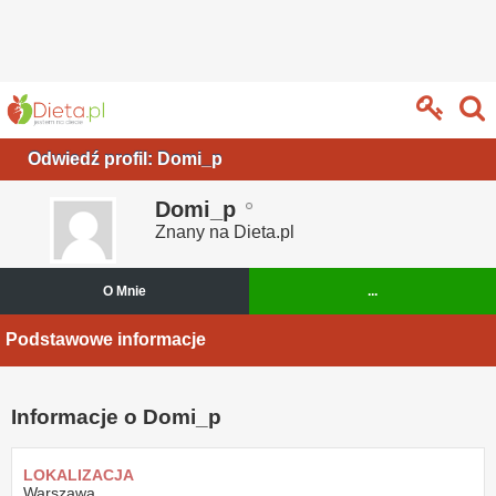
Odwiedź profil: Domi_p
Domi_p
Znany na Dieta.pl
O Mnie
...
Podstawowe informacje
Informacje o Domi_p
LOKALIZACJA
Warszawa