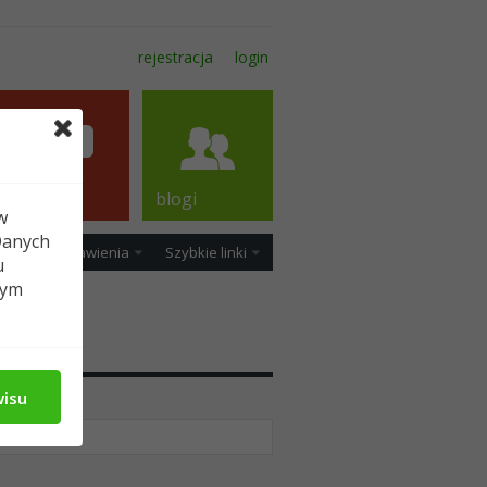
rejestracja
login
forum
blogi
w
Danych
ość
Ustawienia
Szybkie linki
u
tym
edia
wisu