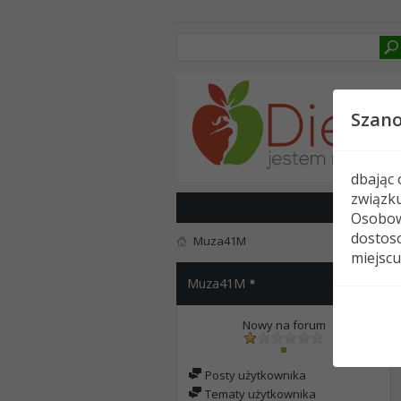
Szan
dbając
związk
Osobow
dostoso
Muza41M
miejscu
Muza41M
Nowy na forum
Posty użytkownika
Tematy użytkownika