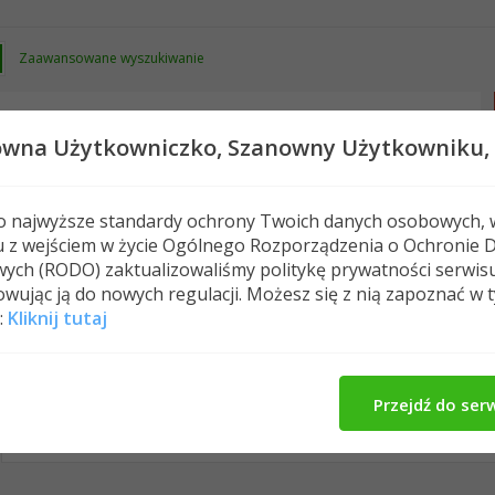
Zaawansowane wyszukiwanie
owna Użytkowniczko,
Szanowny Użytkowniku,
 o najwyższe standardy ochrony Twoich danych osobowych, 
u z wejściem w życie Ogólnego Rozporządzenia o Ochronie 
Nowe posty
FAQ
Kalendarz
Spełeczn
ych (RODO) zaktualizowaliśmy politykę prywatności serwis
wując ją do nowych regulacji. Możesz się z nią zapoznać w 
:
Kliknij tutaj
Muza41M's Activity
O Mnie
Znajomi
M
All
Muza41M
Znajomi
Photos
Przejdź do ser
No Recent Activity