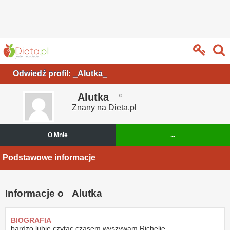
Odwiedź profil: _Alutka_
_Alutka_
Znany na Dieta.pl
O Mnie
...
Podstawowe informacje
Informacje o _Alutka_
BIOGRAFIA
bardzo lubię czytac,czasem wyszywam Richelie