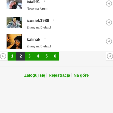
isia991
Nowy na forum
izusiek1988
Znany na Dieta.pl
kalinak
Znany na Dieta.pl
1
2
3
4
5
6
Zaloguj się
Rejestracja
Na górę