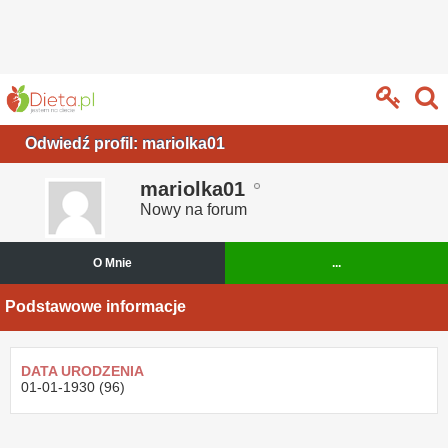
Odwiedź profil: mariolka01
mariolka01
Nowy na forum
O Mnie
...
Podstawowe informacje
DATA URODZENIA
01-01-1930 (96)