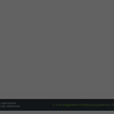
a zastrzeżone
O nas
Regulamin
Polityka prywatności
R
a jest zabronione.