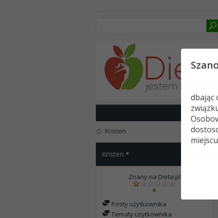
Szan
dbając
związk
Osobow
dostoso
Kristen
miejscu
Kristen
Znany na Dieta.pl
Posty użytkownika
Tematy użytkownika