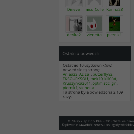
Dineve
miss_Cullen
Karina28
derika2
vienetta
piernik1
Ostatnio odwiedzili
Ostatnio 10 użytkownik(ów)
odwiedziło tą stronę:
Aniaa23
,
Aziza_
,
butterfly92
,
EKSOUEKSOU
,
imek10
,
kill0fat
,
Kruszynka2011
,
optimistic_girl
,
piernik1
,
vienetta
Ta strona była odwiedzona
2,109
razy.
© ZIF sp.k. sp.z.o.o 1999 - 2018 Wszelkie praw
Kopiowanie zawartości serwisu bez zgody właściciel