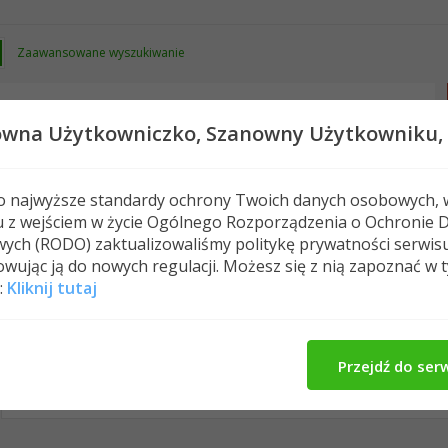
Zaawansowane wyszukiwanie
owna Użytkowniczko,
Szanowny Użytkowniku,
 o najwyższe standardy ochrony Twoich danych osobowych, 
u z wejściem w życie Ogólnego Rozporządzenia o Ochronie 
Nowe posty
FAQ
Kalendarz
Spełeczn
ych (RODO) zaktualizowaliśmy politykę prywatności serwis
wując ją do nowych regulacji. Możesz się z nią zapoznać w 
:
Kliknij tutaj
Kristen's Activity
O Mnie
Znajomi
Me
All
Kristen
Znajomi
Photos
Przejdź do ser
No Recent Activity