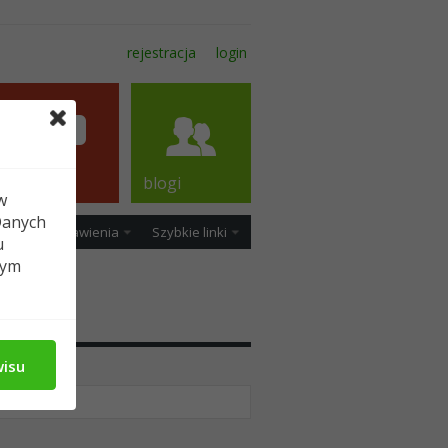
rejestracja
login
forum
blogi
w
Danych
ość
Ustawienia
Szybkie linki
u
tym
dia
wisu