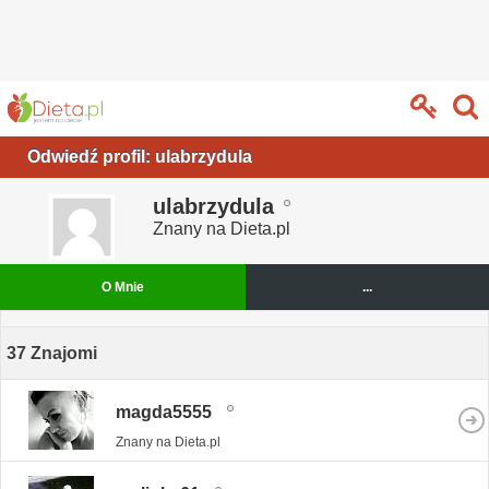
Odwiedź profil: ulabrzydula
ulabrzydula
Znany na Dieta.pl
O Mnie
...
37
Znajomi
magda5555
Znany na Dieta.pl