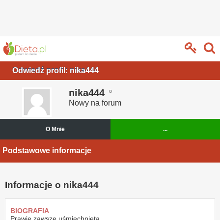
Odwiedź profil: nika444
nika444
Nowy na forum
O Mnie
...
Podstawowe informacje
Informacje o nika444
BIOGRAFIA
Prawie zawsze uśmiechnięta