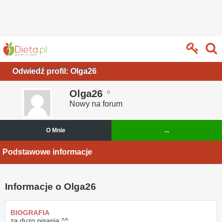
Odwiedź profil: Olga26
Olga26
Nowy na forum
O Mnie
...
Podstawowe informacje
Informacje o Olga26
BIOGRAFIA
za duzo pisania ^^