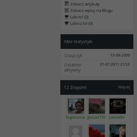
Zobacz artykuły
Zobacz wpisy na Blogu
Lubi to! (0)
Lubisz to! (0)
Mini statystyki
13-09-2009
Dołączył
31-07-2011
21:53
Ostatnio
aktywny
Więcej
12
Znajomi
bigmoona
gosia3735
Jaenelle