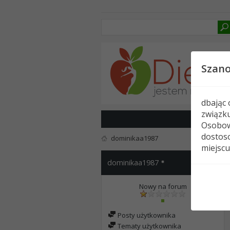
Szan
dbając
związk
Osobow
dostoso
dominikaa1987
miejscu
dominikaa1987
Nowy na forum
Posty użytkownika
Tematy użytkownika