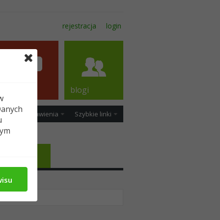
rejestracja
login
forum
blogi
w
Danych
ość
Ustawienia
Szybkie linki
u
tym
Media
wisu