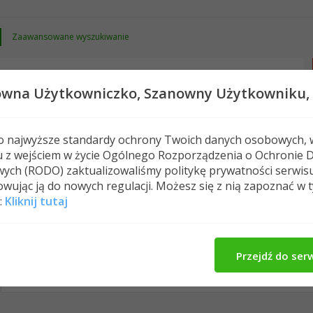
Zaawansowane wyszukiwanie
owna Użytkowniczko,
Szanowny Użytkowniku,
 o najwyższe standardy ochrony Twoich danych osobowych, 
u z wejściem w życie Ogólnego Rozporządzenia o Ochronie 
Nowe posty
FAQ
Kalendarz
Spełeczn
ych (RODO) zaktualizowaliśmy politykę prywatności serwis
wując ją do nowych regulacji. Możesz się z nią zapoznać w 
:
Kliknij tutaj
dominikaa1987's Activity
O Mnie
Znajomi
All
dominikaa1987
Znajomi
Photos
Przejdź do ser
No Recent Activity