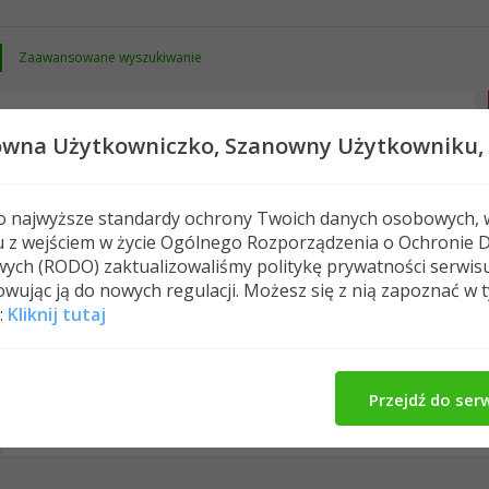
Zaawansowane wyszukiwanie
owna Użytkowniczko,
Szanowny Użytkowniku,
 o najwyższe standardy ochrony Twoich danych osobowych, 
u z wejściem w życie Ogólnego Rozporządzenia o Ochronie 
Nowe posty
FAQ
Kalendarz
Spełeczn
ych (RODO) zaktualizowaliśmy politykę prywatności serwis
wując ją do nowych regulacji. Możesz się z nią zapoznać w 
:
Kliknij tutaj
adabea's Activity
O Mnie
Znajomi
Me
All
adabea
Znajomi
Photos
Przejdź do ser
No Recent Activity