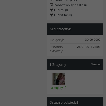
Zobacz artykuły
Zobacz wpisy na Blogu
Lubi to! (0)
Lubisz to! (0)
Mini statystyki
30-09-2009
Dołączył
26-01-2011
21:03
Ostatnio
aktywny
Więcej
1
Znajomy
almighty_froggie
Ostatnio odwiedzili