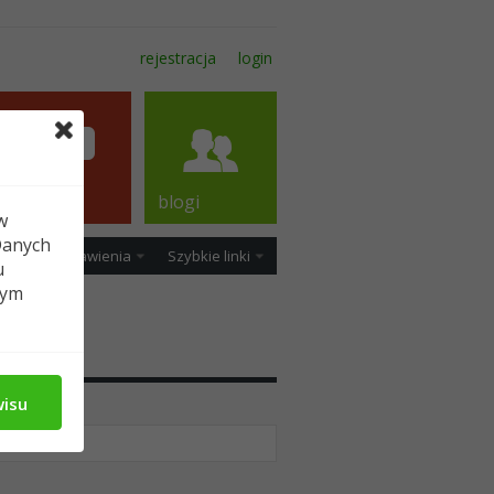
rejestracja
login
forum
blogi
w
Danych
ość
Ustawienia
Szybkie linki
u
tym
dia
wisu