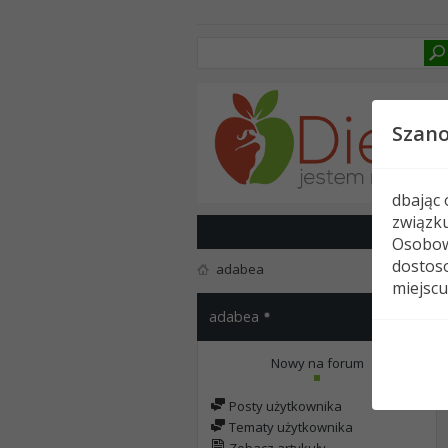
Szan
dbając
związk
Osobow
dostoso
adabea
miejscu
adabea
Nowy na forum
Posty użytkownika
Tematy użytkownika