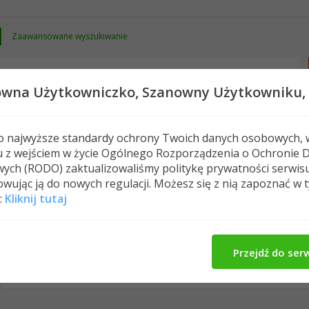
Zaawansowane wyszukiwanie
owna Użytkowniczko,
Szanowny Użytkowniku,
 o najwyższe standardy ochrony Twoich danych osobowych, 
u z wejściem w życie Ogólnego Rozporządzenia o Ochronie 
Nowe posty
FAQ
Kalendarz
Spełeczn
ych (RODO) zaktualizowaliśmy politykę prywatności serwis
wując ją do nowych regulacji. Możesz się z nią zapoznać w 
:
Kliknij tutaj
leo2370's Activity
Wpisy w profilu
O Mnie
Zna
All
leo2370
Znajomi
Photos
Przejdź do ser
No Recent Activity