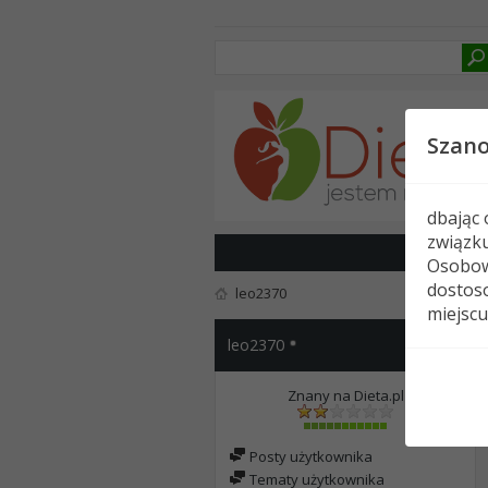
Szan
dbając
związk
Osobow
dostoso
leo2370
miejscu
leo2370
Znany na Dieta.pl
Posty użytkownika
Tematy użytkownika