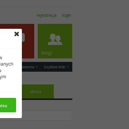
rejestracja
login
forum
blogi
w
Danych
ość
Ustawienia
Szybkie linki
u
tym
jomi
Media
wisu