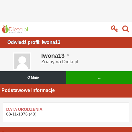
Odwiedź profil: Iwona13
Iwona13
Znany na Dieta.pl
O Mnie
...
Podstawowe informacje
DATA URODZENIA
08-11-1976 (49)