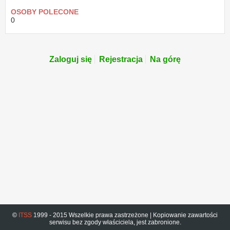
OSOBY POLECONE
0
Zaloguj się
Rejestracja
Na górę
©
ITSS
1999 - 2015 Wszelkie prawa zastrzeżone | Kopiowanie zawartości
serwisu bez zgody właściciela, jest zabronione.